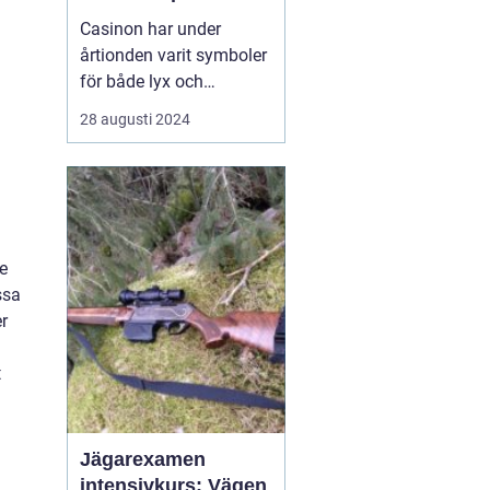
Casinon har under
årtionden varit symboler
för både lyx och
spänning. En plats där
28 augusti 2024
tur och skicklighet går
hand i hand, och där
varje besökare kan
drömma om att vinna
stort. Med glamour, flärd
och ...
e
ssa
er
t
Jägarexamen
intensivkurs: Vägen