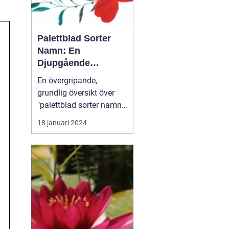
Palettblad Sorter
Namn: En
Djupgående
Översikt
En övergripande,
grundlig översikt över
"palettblad sorter namn"
Palettblad eller Coleus är
18 januari 2024
en populär växt som
används för att lägga till
färg och livlighet i
trädgårdar och
inomhusmiljöer. Dess
iögonfallande blad
kommer i olika färger,
former och ...