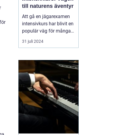
till naturens äventyr
r
Att gå en jägarexamen
för
intensivkurs har blivit en
populär väg för många
naturintresserade att
31 juli 2024
komma närmare
skogens liv och lära sig
ansvarsfull jakt. En väl
utformad kurs ger den
blivande jägaren de...
iga