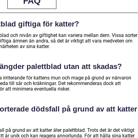
FAQ
tblad giftiga för katter?
ttblad och nivån av giftighet kan variera mellan dem. Vissa sorter
iftiga ämnen än andra, så det är viktigt att vara medveten om
närheten av sina katter.
ängder palettblad utan att skadas?
a irriterande för kattens mun och mage på grund av närvaron
eda till sår och kräkningar. Det rekommenderas dock att
för att minimera eventuella risker.
rterade dödsfall på grund av att katter
l på grund av att katter äter palettblad. Trots det är det viktigt
att är unik och kan reagera annorlunda. För att hålla sina katter