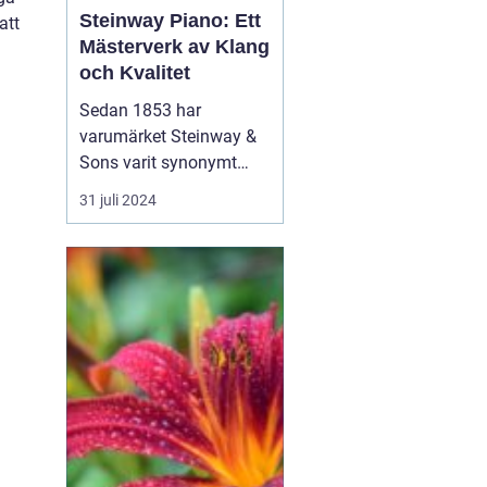
Steinway Piano: Ett
att
Mästerverk av Klang
och Kvalitet
Sedan 1853 har
varumärket Steinway &
Sons varit synonymt
med innovation,
31 juli 2024
excellens och
ouppnåelig klangkvalitet
när det kommer till
pianon. Genom att
blanda skickligt hantverk
med avancerad
teknologi har Steinway
pianon vunnit &ou...