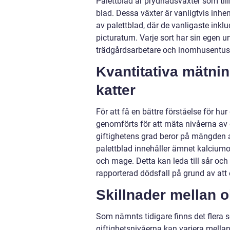
Palettblad är prydnadsväxter som til
blad. Dessa växter är vanligtvis inhe
av palettblad, där de vanligaste ink
picturatum. Varje sort har sin egen un
trädgårdsarbetare och inomhusentusi
Kvantitativa mätnin
katter
För att få en bättre förståelse för hur
genomförts för att mäta nivåerna av g
giftighetens grad beror på mängden 
palettblad innehåller ämnet kalciumo
och mage. Detta kan leda till sår och 
rapporterad dödsfall på grund av att e
Skillnader mellan o
Som nämnts tidigare finns det flera sor
giftighetsnivåerna kan variera mellan