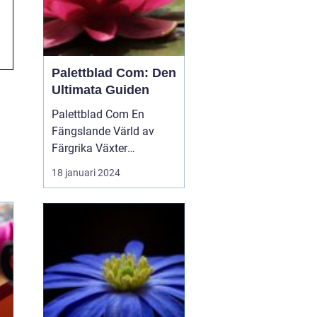
Palettblad Com: Den
Ultimata Guiden
Palettblad Com En
Fängslande Värld av
Färgrika Växter
Palettblad Com är en
18 januari 2024
populär webbplats bland
trädgårdsälskare och
växtentusiaster. Det är
en plats...