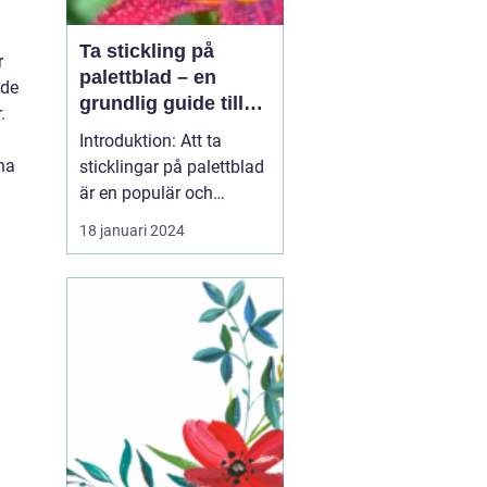
Ta stickling på
r
palettblad – en
 de
grundlig guide till
.
framgångsrik
Introduktion: Att ta
förökning
na
sticklingar på palettblad
är en populär och
spännande metod för att
18 januari 2024
föröka och sprida denna
vackra växtart. I denna
artikel kommer vi att gå
in i detaljer om hur du
i
kan ta sticklingar på
palettblad, vilka olika
typer som finns o...