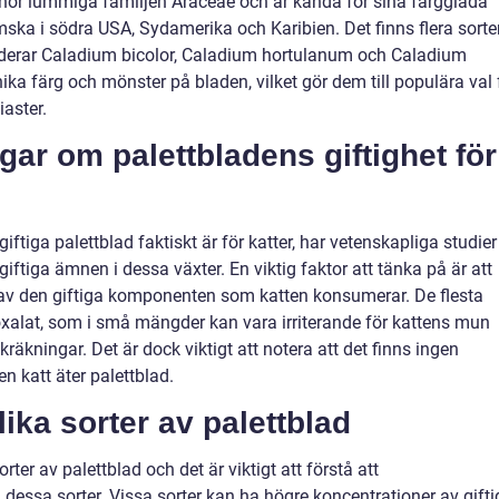
lhör lummiga familjen Araceae och är kända för sina färgglada
mska i södra USA, Sydamerika och Karibien. Det finns flera sorte
luderar Caladium bicolor, Caladium hortulanum och Caladium
ika färg och mönster på bladen, vilket gör dem till populära val 
aster.
gar om palettbladens giftighet för
 giftiga palettblad faktiskt är för katter, har vetenskapliga studier
iftiga ämnen i dessa växter. En viktig faktor att tänka på är att
av den giftiga komponenten som katten konsumerar. De flesta
xalat, som i små mängder kan vara irriterande för kattens mun
kräkningar. Det är dock viktigt att notera att det finns ingen
n katt äter palettblad.
lika sorter av palettblad
ter av palettblad och det är viktigt att förstå att
 dessa sorter. Vissa sorter kan ha högre koncentrationer av gift