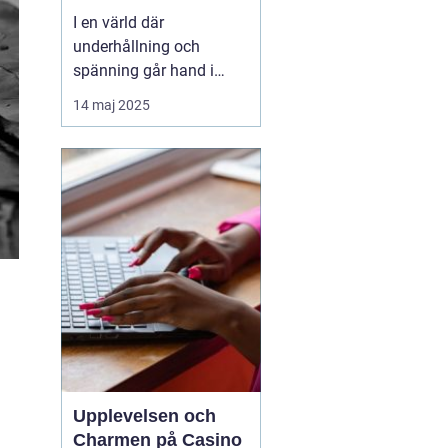
I en värld där
underhållning och
spänning går hand i
hand, står casinon som
14 maj 2025
en av de mest ikoniska
och lockande formerna
av tidsfördriv. Casinon
erbjuder en unik mix av
lyx, adrenalin och
möjligheter att vin...
Upplevelsen och
Charmen på Casino