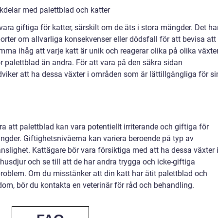
kdelar med palettblad och katter
vara giftiga för katter, särskilt om de äts i stora mängder. Det ha
porter om allvarliga konsekvenser eller dödsfall för att bevisa att
komma ihåg att varje katt är unik och reagerar olika på olika växter
r palettblad än andra. För att vara på den säkra sidan
iker att ha dessa växter i områden som är lättillgängliga för si
att palettblad kan vara potentiellt irriterande och giftiga för
mängder. Giftighetsnivåerna kan variera beroende på typ av
änslighet. Kattägare bör vara försiktiga med att ha dessa växter 
usdjur och se till att de har andra trygga och icke-giftiga
 problem. Om du misstänker att din katt har ätit palettblad och
dom, bör du kontakta en veterinär för råd och behandling.