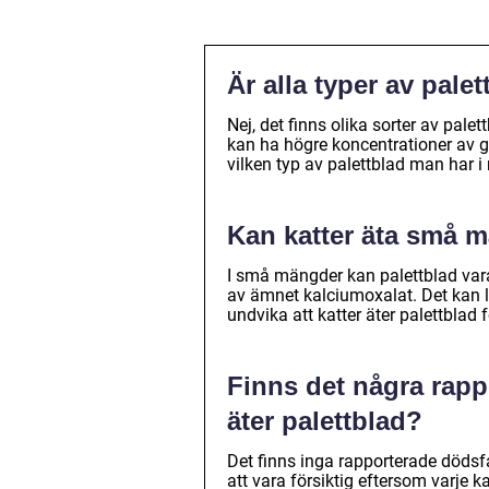
Är alla typer av palet
Nej, det finns olika sorter av pale
kan ha högre koncentrationer av g
vilken typ av palettblad man har i 
Kan katter äta små m
I små mängder kan palettblad var
av ämnet kalciumoxalat. Det kan l
undvika att katter äter palettblad 
Finns det några rappo
äter palettblad?
Det finns inga rapporterade dödsfal
att vara försiktig eftersom varje k