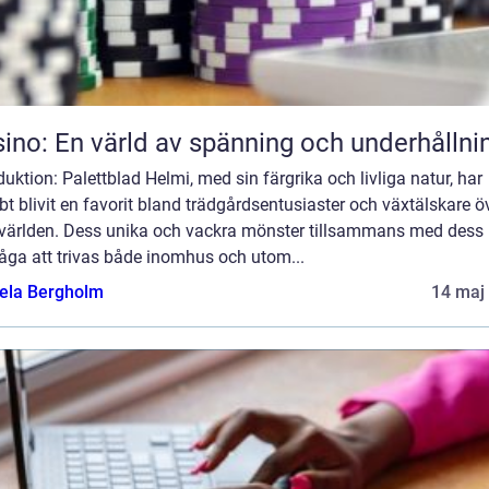
ino: En värld av spänning och underhållni
duktion: Palettblad Helmi, med sin färgrika och livliga natur, har
t blivit en favorit bland trädgårdsentusiaster och växtälskare ö
 världen. Dess unika och vackra mönster tillsammans med dess
åga att trivas både inomhus och utom...
ela Bergholm
14 maj