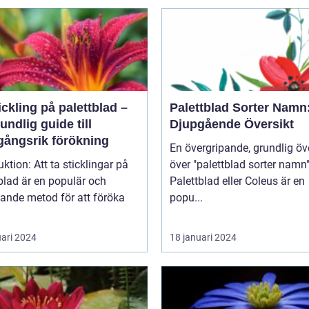
ickling på palettblad –
Palettblad Sorter Namn
undlig guide till
Djupgående Översikt
gångsrik förökning
En övergripande, grundlig öv
t ta sticklingar på
över "palettblad sorter namn
blad är en populär och
Palettblad eller Coleus är en
ande metod för att föröka
popu...
uari 2024
18 januari 2024