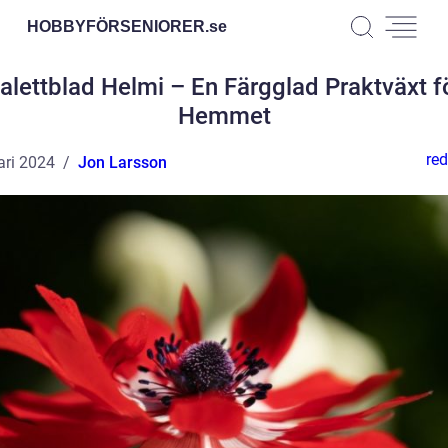
HOBBYFÖRSENIORER.
se
alettblad Helmi – En Färgglad Praktväxt f
Hemmet
red
ari 2024
Jon Larsson