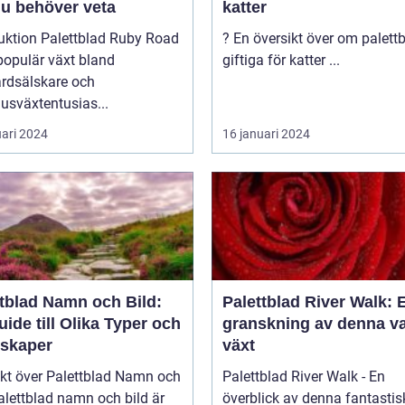
du behöver veta
katter
ettblad Ruby Road
? En översikt över om palettblad är
populär växt bland
giftiga för katter ...
årdsälskare och
usväxtentusias...
uari 2024
16 januari 2024
ttblad Namn och Bild:
Palettblad River Walk: 
ide till Olika Typer och
granskning av denna v
skaper
växt
ikt över Palettblad Namn och
Palettblad River Walk - En
överblick av denna fantastis