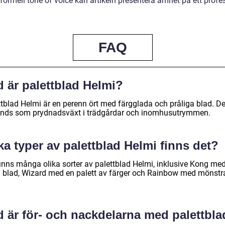
ormell tone of voice kan artikeln presentera ämnet på ett profes
FAQ
 är palettblad Helmi?
ttblad Helmi är en perenn ört med färgglada och pråliga blad. D
nds som prydnadsväxt i trädgårdar och inomhusutrymmen.
ka typer av palettblad Helmi finns det?
finns många olika sorter av palettblad Helmi, inklusive Kong me
a blad, Wizard med en palett av färger och Rainbow med mönstr
d är för- och nackdelarna med palettbla