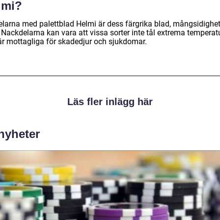
lmi?
elarna med palettblad Helmi är dess färgrika blad, mångsidighe
 Nackdelarna kan vara att vissa sorter inte tål extrema temperat
är mottagliga för skadedjur och sjukdomar.
Läs fler inlägg här
 nyheter