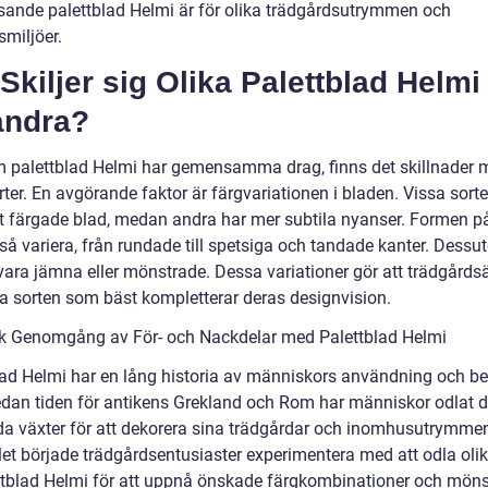
sande palettblad Helmi är för olika trädgårdsutrymmen och
miljöer.
Skiljer sig Olika Palettblad Helmi
andra?
 palettblad Helmi har gemensamma drag, finns det skillnader 
rter. En avgörande faktor är färgvariationen i bladen. Vissa sorte
vt färgade blad, medan andra har mer subtila nyanser. Formen p
så variera, från rundade till spetsiga och tandade kanter. Dess
vara jämna eller mönstrade. Dessa variationer gör att trädgårds
ja sorten som bäst kompletterar deras designvision.
sk Genomgång av För- och Nackdelar med Palettblad Helmi
lad Helmi har en lång historia av människors användning och b
dan tiden för antikens Grekland och Rom har människor odlat 
da växter för att dekorera sina trädgårdar och inomhusutrymme
let började trädgårdsentusiaster experimentera med att odla olik
ttblad Helmi för att uppnå önskade färgkombinationer och möns