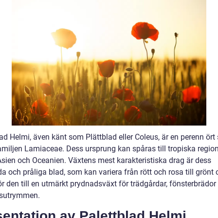
lad Helmi, även känt som Plättblad eller Coleus, är en perenn ör
familjen Lamiaceae. Dess ursprung kan spåras till tropiska region
 Asien och Oceanien. Växtens mest karakteristiska drag är dess
a och pråliga blad, som kan variera från rött och rosa till grönt 
r den till en utmärkt prydnadsväxt för trädgårdar, fönsterbrädor
sutrymmen.
entation av Palettblad Helmi