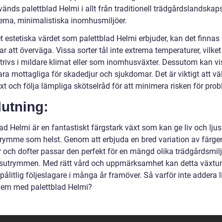
vänds palettblad Helmi i allt från traditionell trädgårdslandska
derna, minimalistiska inomhusmiljöer.
t estetiska värdet som palettblad Helmi erbjuder, kan det finnas
r att överväga. Vissa sorter tål inte extrema temperaturer, vilket
 trivs i mildare klimat eller som inomhusväxter. Dessutom kan v
ara mottagliga för skadedjur och sjukdomar. Det är viktigt att vä
t och följa lämpliga skötselråd för att minimera risken för prob
utning:
ad Helmi är en fantastiskt färgstark växt som kan ge liv och ljus t
utrymme som helst. Genom att erbjuda en bred variation av färger
 och dofter passar den perfekt för en mängd olika trädgårdsmil
utrymmen. Med rätt vård och uppmärksamhet kan detta växtu
pålitlig följeslagare i många år framöver. Så varför inte addera l
t hem med palettblad Helmi?