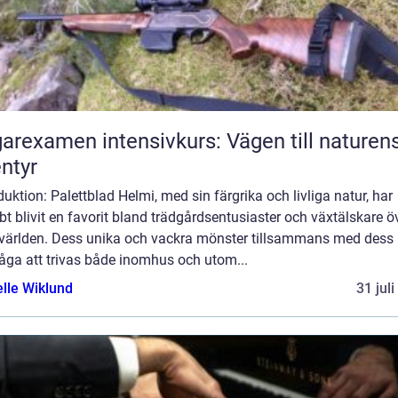
arexamen intensivkurs: Vägen till naturen
ntyr
duktion: Palettblad Helmi, med sin färgrika och livliga natur, har
t blivit en favorit bland trädgårdsentusiaster och växtälskare ö
 världen. Dess unika och vackra mönster tillsammans med dess
åga att trivas både inomhus och utom...
elle Wiklund
31 jul