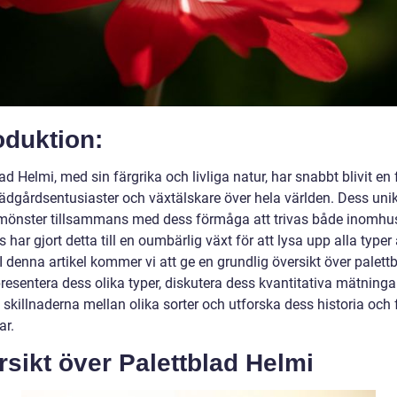
oduktion:
ad Helmi, med sin färgrika och livliga natur, har snabbt blivit en 
rädgårdsentusiaster och växtälskare över hela världen. Dess uni
mönster tillsammans med dess förmåga att trivas både inomhu
har gjort detta till en oumbärlig växt för att lysa upp alla typer
 I denna artikel kommer vi att ge en grundlig översikt över palett
resentera dess olika typer, diskutera dess kvantitativa mätningar
skillnaderna mellan olika sorter och utforska dess historia och 
ar.
sikt över Palettblad Helmi