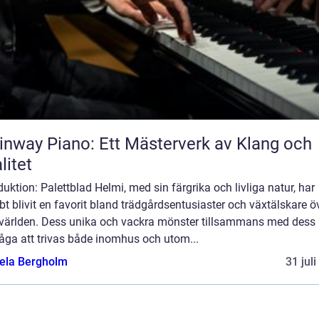
inway Piano: Ett Mästerverk av Klang och
litet
duktion: Palettblad Helmi, med sin färgrika och livliga natur, har
t blivit en favorit bland trädgårdsentusiaster och växtälskare ö
 världen. Dess unika och vackra mönster tillsammans med dess
åga att trivas både inomhus och utom...
ela Bergholm
31 jul