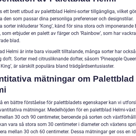
s ett brett utbud av palettblad Helmi-sorter tillgängliga, vilket gö
ja den som passar dina personliga preferenser och designstilar.
a sorter inkluderar ’Kong’, känd för sina stora och imponerande 
, som erbjuder en palett av färger och ’Rainbow’, som har vackra
ade blad.
ad Helmi är inte bara visuellt tilltalande, många sorter har också
g doft. Sorter med citrusliknande dofter, såsom ’Pineapple Quee
King’, är särskilt populära bland trädgårdsentusiaster.
titativa mätningar om Palettblad
mi
få en bättre förståelse för palettbladets egenskaper kan vi utfor
vantitativa mätningar. Medelhöjden för en palettblad Helmi-växt
 mellan 30 och 90 centimeter, beroende på sorten och växtförhål
kan vara så stora som 30 centimeter i diameter och växtens spr
iera mellan 30 och 60 centimeter. Dessa mätningar ger oss en i