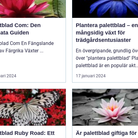
ttblad Com: Den
Plantera palettblad – en
mata Guiden
mångsidig växt för
trädgårdsentusiaster
 Com En Fängslande
Värld av Färgrika Växter ...
En övergripande, grundlig öv
över "plantera palettblad" Plantera
palettblad är en populär akt..
uari 2024
17 januari 2024
ttblad Ruby Road: Ett
Är palettblad giftiga för