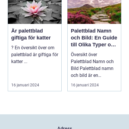
Är palettblad
Palettblad Namn
giftiga för katter
och Bild: En Guide
till Olika Typer och
? En översikt över om
Egenskaper
palettblad är giftiga för
Översikt över
katter ...
Palettblad Namn och
Bild Palettblad namn
och bild är en
fascinerande
16 januari 2024
16 januari 2024
universum av oli...
Adress