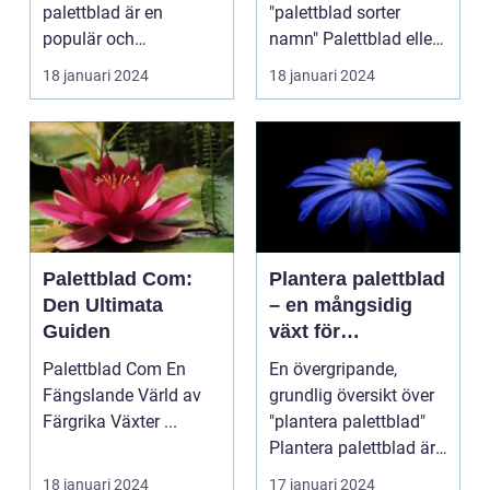
palettblad är en
"palettblad sorter
populär och
namn" Palettblad eller
spännande metod för
Coleus är en popu...
18 januari 2024
18 januari 2024
att föröka och...
Palettblad Com:
Plantera palettblad
Den Ultimata
– en mångsidig
Guiden
växt för
trädgårdsentusiast
Palettblad Com En
En övergripande,
er
Fängslande Värld av
grundlig översikt över
Färgrika Växter ...
"plantera palettblad"
Plantera palettblad är
en populär akt...
18 januari 2024
17 januari 2024