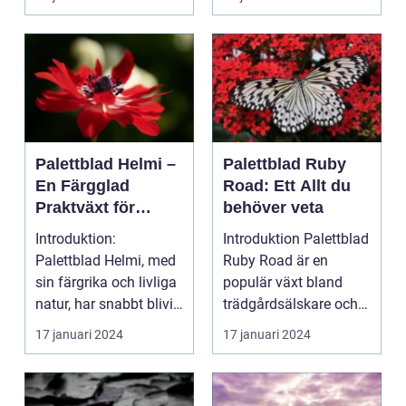
Palettblad Helmi –
Palettblad Ruby
En Färgglad
Road: Ett Allt du
Praktväxt för
behöver veta
Hemmet
Introduktion:
Introduktion Palettblad
Palettblad Helmi, med
Ruby Road är en
sin färgrika och livliga
populär växt bland
natur, har snabbt blivit
trädgårdsälskare och
en favorit bla...
inomhusväxtentusias..
17 januari 2024
17 januari 2024
.