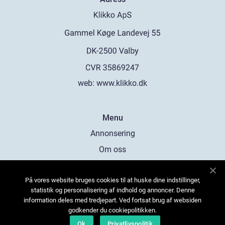
web:
www.klikko.dk
Menu
Annonsering
Om oss
Cookies
På vores website bruges cookies til at huske dine indstillinger,
Kontakta oss
statistik og personalisering af indhold og annoncer. Denne
Sitemap
information deles med tredjepart. Ved fortsat brug af websiden
godkender du cookiepolitikken.
Ok
Privatlivspolitik