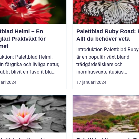
tblad Helmi – En
Palettblad Ruby Road: 
lad Praktväxt för
Allt du behöver veta
met
Introduktion Palettblad Ruby Road
uktion: Palettblad Helmi,
är en populär växt bland
n färgrika och livliga natur,
trädgårdsälskare och
abbt blivit en favorit bla...
inomhusväxtentusias...
uari 2024
17 januari 2024