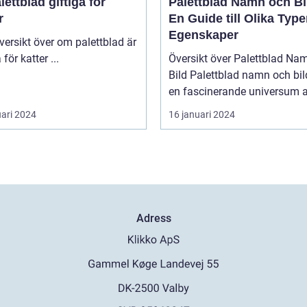
lettblad giftiga för
Palettblad Namn och Bi
r
En Guide till Olika Type
Egenskaper
giftiga för katter ...
Översikt över Palettblad Na
Bild Palettblad namn och bild är
en fascinerande universum av
uari 2024
16 januari 2024
Adress