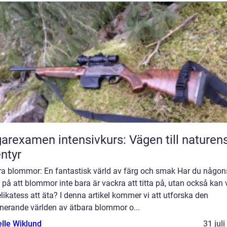
arexamen intensivkurs: Vägen till naturen
ntyr
ra blommor: En fantastisk värld av färg och smak Har du någon
 på att blommor inte bara är vackra att titta på, utan också kan 
likatess att äta? I denna artikel kommer vi att utforska den
inerande världen av ätbara blommor o...
elle Wiklund
31 jul