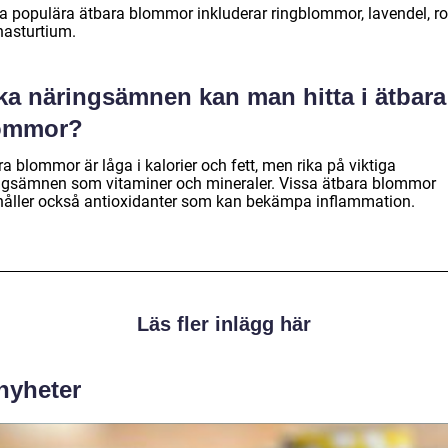
a populära ätbara blommor inkluderar ringblommor, lavendel, r
nasturtium.
lka näringsämnen kan man hitta i ätbara
ommor?
a blommor är låga i kalorier och fett, men rika på viktiga
ngsämnen som vitaminer och mineraler. Vissa ätbara blommor
håller också antioxidanter som kan bekämpa inflammation.
Läs fler inlägg här
 nyheter