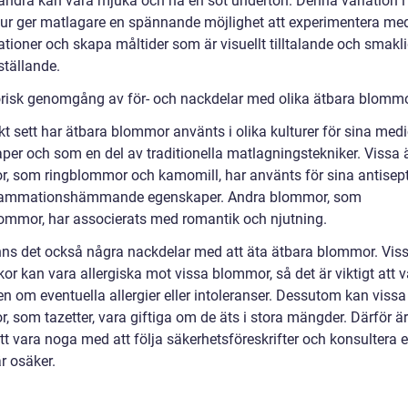
ndra kan vara mjuka och ha en söt underton. Denna variation 
tur ger matlagare en spännande möjlighet att experimentera med
tioner och skapa måltider som är visuellt tilltalande och smakli
sställande.
orisk genomgång av för- och nackdelar med olika ätbara blomm
kt sett har ätbara blommor använts i olika kulturer för sina med
per och som en del av traditionella matlagningstekniker. Vissa 
, som ringblommor och kamomill, har använts för sina antisep
flammationshämmande egenskaper. Andra blommor, som
ommor, har associerats med romantik och njutning.
nns det också några nackdelar med att äta ätbara blommor. Vis
r kan vara allergiska mot vissa blommor, så det är viktigt att v
n om eventuella allergier eller intoleranser. Dessutom kan vissa
 som tazetter, vara giftiga om de äts i stora mängder. Därför är
att vara noga med att följa säkerhetsföreskrifter och konsultera 
r osäker.