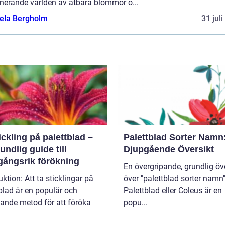
inerande världen av ätbara blommor o...
ela Bergholm
31 jul
ickling på palettblad –
Palettblad Sorter Namn
undlig guide till
Djupgående Översikt
gångsrik förökning
En övergripande, grundlig öv
t ta sticklingar på
över "palettblad sorter namn
blad är en populär och
Palettblad eller Coleus är en
ande metod för att föröka
popu...