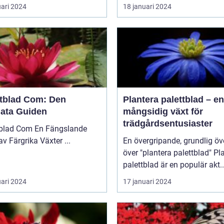
uari 2024
18 januari 2024
ttblad Com: Den
Plantera palettblad – en
mata Guiden
mångsidig växt för
trädgårdsentusiaster
 Com En Fängslande
Värld av Färgrika Växter ...
En övergripande, grundlig öv
över "plantera palettblad" Plantera
palettblad är en populär akt..
uari 2024
17 januari 2024