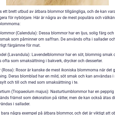
s ett brett utbud av ätbara blommor tillgängliga, och de kan var
igera för nybörjare. Här är några av de mest populära och välkä
blommorna:
blommor (Calendula): Dessa blommor har en ljus, solig färg och
t smak som påminner om saffran. De används ofta i sallader o
rligt färgämne för mat.
ndel (Lavandula): Lavendelblommor har en söt, blommig smak 
 ofta som smaksättning i bakverk, drycker och desserter.
r (Rosa): Rosor är kanske de mest ikoniska blommorna när det g
ing. Deras blomblad har en mild, söt smak och kan användas i s
sylt och till och med som smaksättning i te.
urtium (Tropaeolum majus): Nasturtiumblommor har en peppri
änds främst som dekoration på rätter, men de kan också ätas di
vändas i sallader.
r bara några exempel på ätbara blommor, och det är viktigt att o