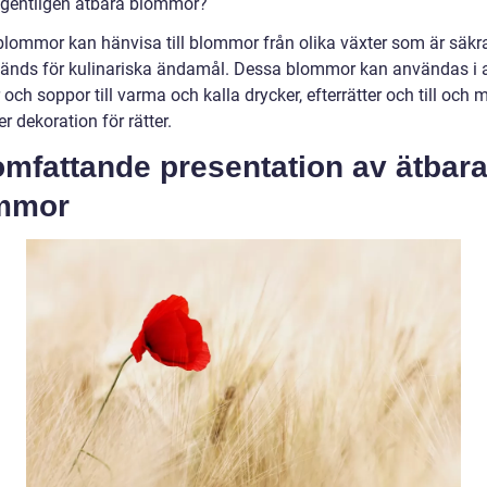
egentligen ätbara blommor?
blommor kan hänvisa till blommor från olika växter som är säkra
änds för kulinariska ändamål. Dessa blommor kan användas i al
 och soppor till varma och kalla drycker, efterrätter och till och
r dekoration för rätter.
omfattande presentation av ätbar
mmor