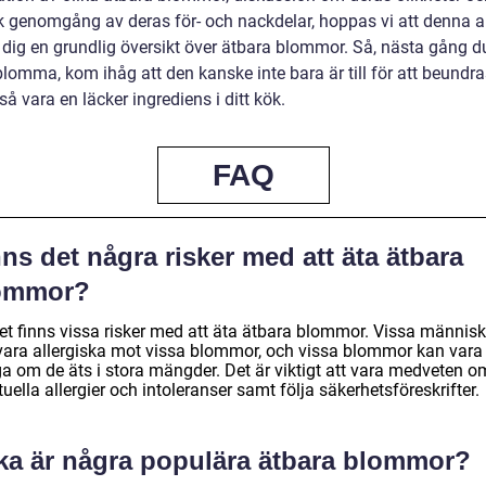
sk genomgång av deras för- och nackdelar, hoppas vi att denna ar
t dig en grundlig översikt över ätbara blommor. Så, nästa gång d
blomma, kom ihåg att den kanske inte bara är till för att beundr
å vara en läcker ingrediens i ditt kök.
FAQ
ns det några risker med att äta ätbara
ommor?
det finns vissa risker med att äta ätbara blommor. Vissa människ
vara allergiska mot vissa blommor, och vissa blommor kan vara
ga om de äts i stora mängder. Det är viktigt att vara medveten o
uella allergier och intoleranser samt följa säkerhetsföreskrifter.
lka är några populära ätbara blommor?