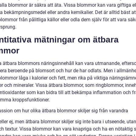
 alla blommor är säkra att äta. Vissa blommor kan vara giftiga el
la bekämpningsmedel eller andra kemikalier. Det är alltid bäst a
lommor från pålitliga källor eller odla dem själv för att vara säk
rsprung.
titativa mätningar om ätbara
mmor
a ätbara blommors näringsinnehåll kan vara utmanande, efters
iera beroende på blomsort och hur de har odlats. Men i allmänhe
blommor låga i kalorier och fett, men rika på viktiga näringsäm
er och mineraler. Vissa ätbara blommor, som ringblommor, inneh
ntioxidanter som kan bidra till att bekämpa inflammation och f
mma kroppsfunktioner.
ussion om hur olika ätbara blommor skiljer sig från varandra
eller ej, men ätbara blommor skiljer sig inte bara i utseende, uta
h textur. Vissa blommor kan vara knapriga och ha en nötaktig 