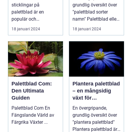
förökning
sticklingar på
grundlig översikt över
palettblad är en
"palettblad sorter
populär och
namn" Palettblad eller
spännande metod för
Coleus är en popu...
18 januari 2024
18 januari 2024
att föröka och...
Palettblad Com:
Plantera palettblad
Den Ultimata
– en mångsidig
Guiden
växt för
trädgårdsentusiast
Palettblad Com En
En övergripande,
er
Fängslande Värld av
grundlig översikt över
Färgrika Växter ...
"plantera palettblad"
Plantera palettblad är