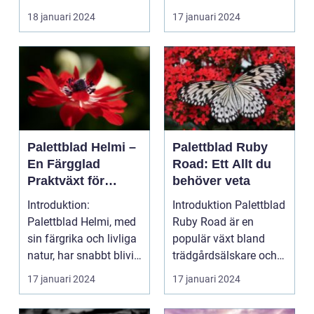
en populär akt...
18 januari 2024
17 januari 2024
Palettblad Helmi –
Palettblad Ruby
En Färgglad
Road: Ett Allt du
Praktväxt för
behöver veta
Hemmet
Introduktion:
Introduktion Palettblad
Palettblad Helmi, med
Ruby Road är en
sin färgrika och livliga
populär växt bland
natur, har snabbt blivit
trädgårdsälskare och
en favorit bla...
inomhusväxtentusias..
17 januari 2024
17 januari 2024
.