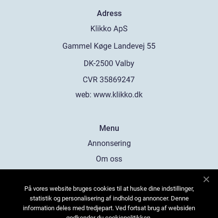
Adress
web:
www.klikko.dk
Menu
Annonsering
Om oss
Cookies
På vores website bruges cookies til at huske dine indstillinger,
Kontakta oss
statistik og personalisering af indhold og annoncer. Denne
Sitemap
information deles med tredjepart. Ved fortsat brug af websiden
godkender du cookiepolitikken.