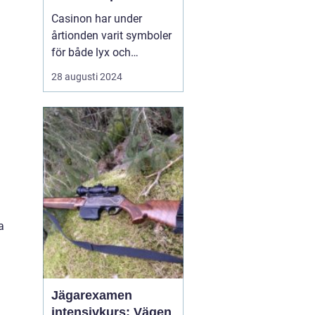
Casinon har under
årtionden varit symboler
för både lyx och
spänning. En plats där
28 augusti 2024
tur och skicklighet går
hand i hand, och där
varje besökare kan
drömma om att vinna
stort. Med glamour, flärd
och ...
a
Jägarexamen
intensivkurs: Vägen