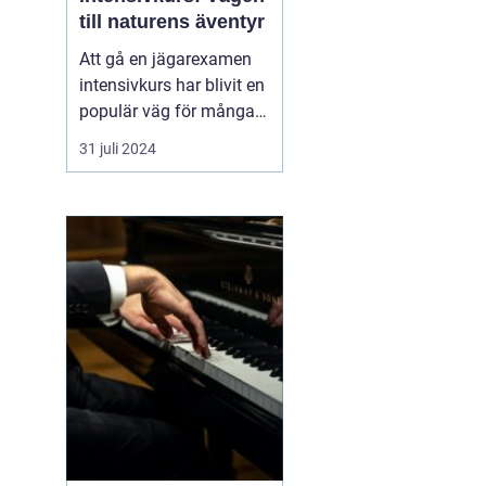
till naturens äventyr
Att gå en jägarexamen
intensivkurs har blivit en
populär väg för många
naturintresserade att
31 juli 2024
komma närmare
skogens liv och lära sig
ansvarsfull jakt. En väl
utformad kurs ger den
blivande jägaren de...