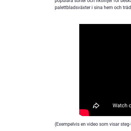
populära sorter och riktlinjer för b
palettbladsväxter i sina hem och träd
(Exempelvis en video som visar steg-