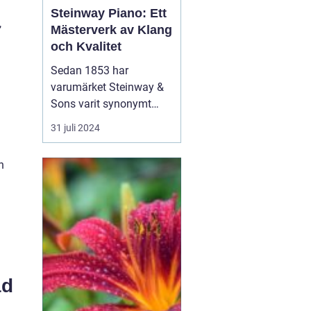
Steinway Piano: Ett
,
Mästerverk av Klang
och Kvalitet
Sedan 1853 har
varumärket Steinway &
Sons varit synonymt
med innovation,
31 juli 2024
excellens och
ouppnåelig klangkvalitet
n
när det kommer till
pianon. Genom att
blanda skickligt hantverk
med avancerad
teknologi har Steinway
pianon vunnit &ou...
ad