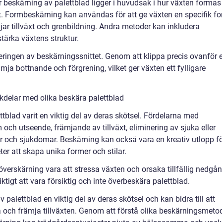
r beskärning av palettblad ligger i huvudsak i hur växten formas
t. Formbeskärning kan användas för att ge växten en specifik f
jar tillväxt och grenbildning. Andra metoder kan inkludera
tärka växtens struktur.
ceringen av beskärningssnittet. Genom att klippa precis ovanför 
ämja bottnande och förgrening, vilket ger växten ett fylligare
kdelar med olika beskära palettblad
ttblad varit en viktig del av deras skötsel. Fördelarna med
 och utseende, främjande av tillväxt, eliminering av sjuka eller
 och sjukdomar. Beskärning kan också vara en kreativ utlopp f
er att skapa unika former och stilar.
erskärning vara att stressa växten och orsaka tillfällig nedgån
viktigt att vara försiktig och inte överbeskära palettblad.
alettblad en viktig del av deras skötsel och kan bidra till att
a och främja tillväxten. Genom att förstå olika beskärningsmetod