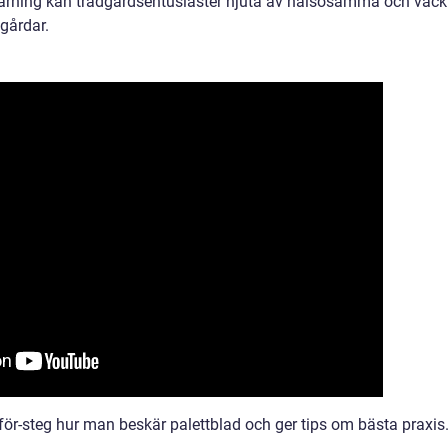
eskärning kan trädgårdsentusiaster njuta av hälsosamma och vack
gårdar.
för-steg hur man beskär palettblad och ger tips om bästa praxis.