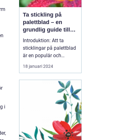
orm
Ta stickling på
palettblad – en
grundlig guide till
en
framgångsrik
Introduktion: Att ta
förökning
sticklingar på palettblad
är en populär och
spännande metod för att
18 januari 2024
föröka och sprida denna
vackra växtart. I denna
artikel kommer vi att gå
ör
in i detaljer om hur du
kan ta sticklingar på
g i
palettblad, vilka olika
typer som finns o...
er,