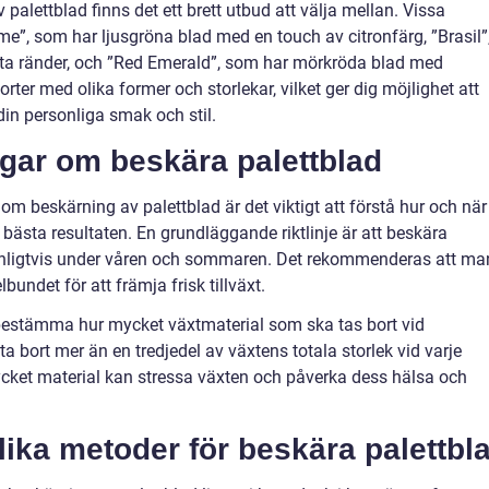
 palettblad finns det ett brett utbud att välja mellan. Vissa
e”, som har ljusgröna blad med en touch av citronfärg, ”Brasil”
ita ränder, och ”Red Emerald”, som har mörkröda blad med
orter med olika former och storlekar, vilket ger dig möjlighet att
din personliga smak och stil.
ngar om beskära palettblad
om beskärning av palettblad är det viktigt att förstå hur och när
bästa resultaten. En grundläggande riktlinje är att beskära
t, vanligtvis under våren och sommaren. Det rekommenderas att ma
lbundet för att främja frisk tillväxt.
 bestämma hur mycket växtmaterial som ska tas bort vid
 ta bort mer än en tredjedel av växtens totala storlek vid varje
 mycket material kan stressa växten och påverka dess hälsa och
lika metoder för beskära palettbl