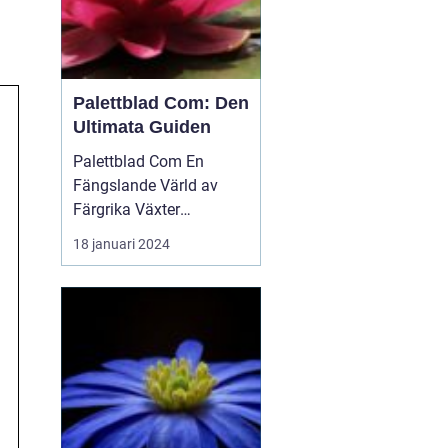
Palettblad Com: Den
Ultimata Guiden
Palettblad Com En
Fängslande Värld av
Färgrika Växter
Palettblad Com är en
18 januari 2024
populär webbplats bland
trädgårdsälskare och
växtentusiaster. Det är
en plats...