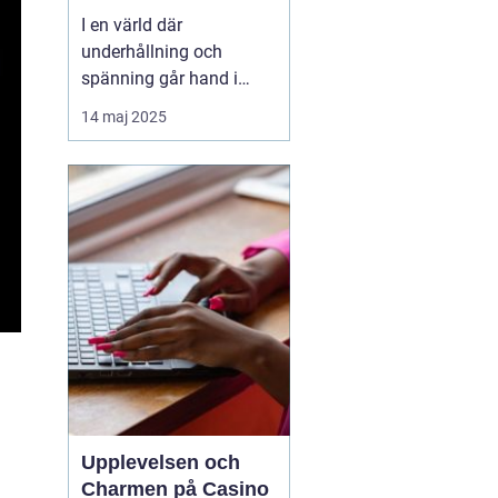
I en värld där
underhållning och
spänning går hand i
hand, står casinon som
14 maj 2025
en av de mest ikoniska
och lockande formerna
av tidsfördriv. Casinon
erbjuder en unik mix av
lyx, adrenalin och
möjligheter att vin...
Upplevelsen och
Charmen på Casino