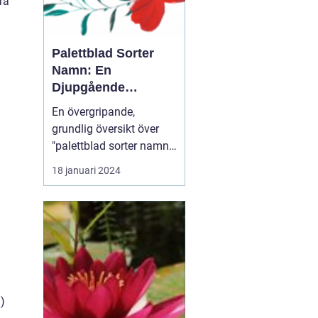
ra
Palettblad Sorter
Namn: En
Djupgående
Översikt
En övergripande,
grundlig översikt över
"palettblad sorter namn"
Palettblad eller Coleus är
18 januari 2024
en populär växt som
används för att lägga till
färg och livlighet i
trädgårdar och
inomhusmiljöer. Dess
iögonfallande blad
kommer i olika färger,
former och ...
)