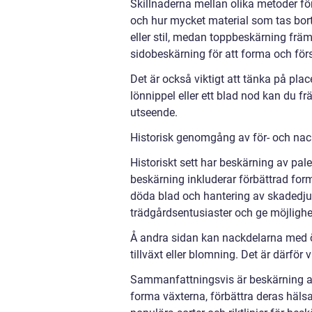
Skillnaderna mellan olika metoder fö
och hur mycket material som tas bor
eller stil, medan toppbeskärning främ
sidobeskärning för att forma och förs
Det är också viktigt att tänka på pla
lönnippel eller ett blad nod kan du fr
utseende.
Historisk genomgång av för- och nac
Historiskt sett har beskärning av pale
beskärning inkluderar förbättrad form
döda blad och hantering av skadedjur
trädgårdsentusiaster och ge möjlighet
Å andra sidan kan nackdelarna med öv
tillväxt eller blomning. Det är därför 
Sammanfattningsvis är beskärning av p
forma växterna, förbättra deras häls