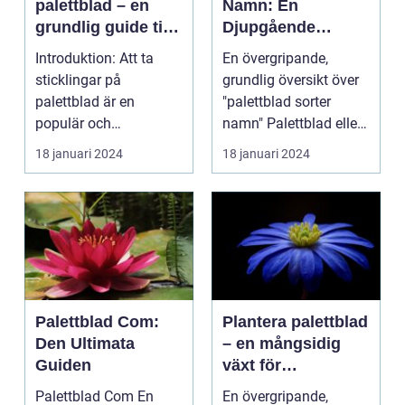
palettblad – en
Namn: En
grundlig guide till
Djupgående
framgångsrik
Översikt
Introduktion: Att ta
En övergripande,
förökning
sticklingar på
grundlig översikt över
palettblad är en
"palettblad sorter
populär och
namn" Palettblad eller
spännande metod för
Coleus är en popu...
18 januari 2024
18 januari 2024
att föröka och...
Palettblad Com:
Plantera palettblad
Den Ultimata
– en mångsidig
Guiden
växt för
trädgårdsentusiast
Palettblad Com En
En övergripande,