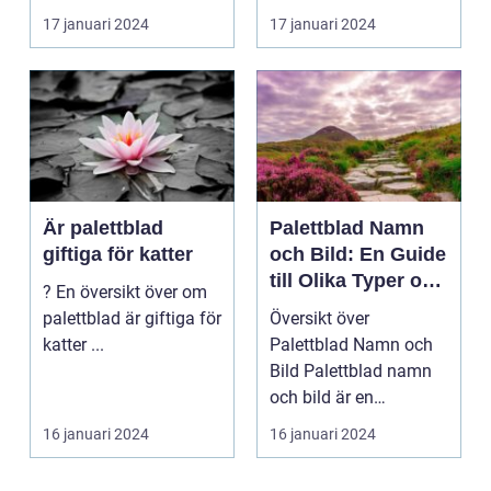
en favorit bla...
inomhusväxtentusias..
17 januari 2024
17 januari 2024
.
Är palettblad
Palettblad Namn
giftiga för katter
och Bild: En Guide
till Olika Typer och
? En översikt över om
Egenskaper
palettblad är giftiga för
Översikt över
katter ...
Palettblad Namn och
Bild Palettblad namn
och bild är en
fascinerande
16 januari 2024
16 januari 2024
universum av oli...