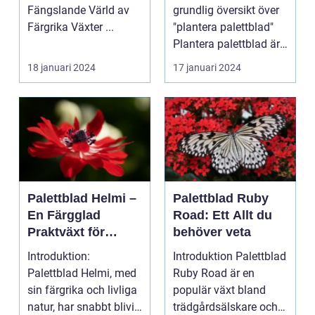
er
Fängslande Värld av
grundlig översikt över
Färgrika Växter ...
"plantera palettblad"
Plantera palettblad är
en populär akt...
18 januari 2024
17 januari 2024
Palettblad Helmi –
Palettblad Ruby
En Färgglad
Road: Ett Allt du
Praktväxt för
behöver veta
Hemmet
Introduktion:
Introduktion Palettblad
Palettblad Helmi, med
Ruby Road är en
sin färgrika och livliga
populär växt bland
natur, har snabbt blivit
trädgårdsälskare och