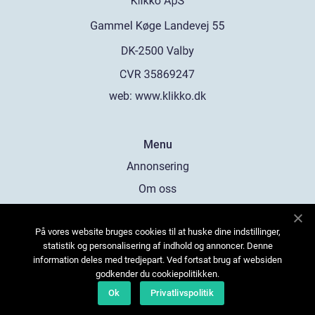
web:
www.klikko.dk
Menu
Annonsering
Om oss
Cookies
På vores website bruges cookies til at huske dine indstillinger,
Kontakta oss
statistik og personalisering af indhold og annoncer. Denne
Sitemap
information deles med tredjepart. Ved fortsat brug af websiden
godkender du cookiepolitikken.
Ok
Privatlivspolitik