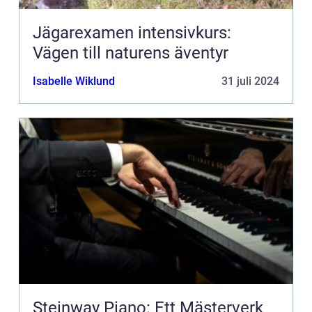
Jägarexamen intensivkurs:
Vägen till naturens äventyr
Isabelle Wiklund
31 juli 2024
Steinway Piano: Ett Mästerverk