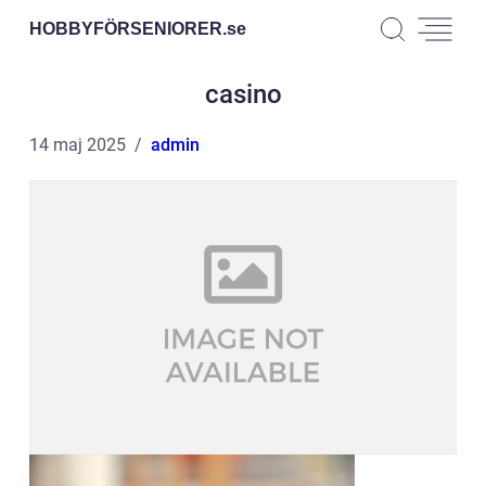
HOBBYFÖRSENIORER.
se
casino
14 maj 2025
admin