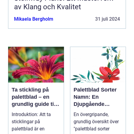
av Klang och Kvalitet
Mikaela Bergholm
31 juli 2024
Ta stickling på
Palettblad Sorter
palettblad – en
Namn: En
grundlig guide till
Djupgående
framgångsrik
Översikt
Introduktion: Att ta
En övergripande,
förökning
sticklingar på
grundlig översikt över
palettblad är en
"palettblad sorter