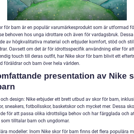
or för barn är en populär varumärkesprodukt som är utformad fö
ose behoven hos unga idrottare och även för vardagsbruk. Dessa 
ade av högkvalitativa material och erbjuder komfort, stöd och stil 
ldrar. Oavsett om det är för idrottsspecifik användning eller för at
rendig touch till deras outfit, har Nike skor för barn blivit ett eftert
d föräldrar och barn över hela världen.
omfattande presentation av Nike 
barn
r och design: Nike erbjuder ett brett utbud av skor för barn, inklus
or, sneakers, fotbollsskor, basketskor och mycket mer. Dessa sko
e för att passa olika idrottsliga behov och har färgglada och at
 som tilltalar barn och ungdomar.
ära modeller: Inom Nike skor för barn finns det flera populära m