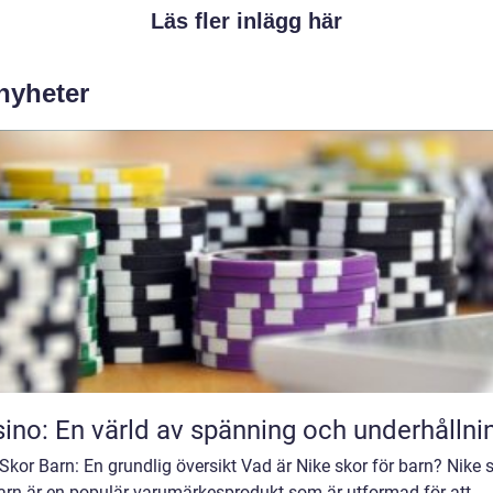
Läs fler inlägg här
 nyheter
ino: En värld av spänning och underhållni
Skor Barn: En grundlig översikt Vad är Nike skor för barn? Nike 
barn är en populär varumärkesprodukt som är utformad för att