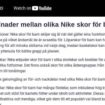
lnader mellan olika Nike skor för 
ioner: Nike skor för barn skiljer sig åt när det gäller sina funktion
e på vilket ändamål de är avsedda för. Löparskor för barn kan 
g för att minska stötarna vid varje steg, medan basketskor kan
 yttersula för bättre grepp på planen.
ekar: Nike erbjuder skor för barn i olika storlekar och bredder för 
ika fotformer. Det finns också skor för olika åldersgrupper, från
 till tonåringar.
sk genomgång av för- och nackdelar med olika Nike skor för bar
lar: Nike skor för barn har många fördelar, som inkluderar hög kv
et och stöd för barnets fötter under idrott och aktiviteter. Dessa 
traktiva och trendiga, vilket gör dem till ett populärt val bland 
r.