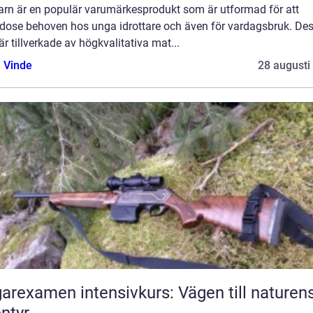
barn är en populär varumärkesprodukt som är utformad för att
godose behoven hos unga idrottare och även för vardagsbruk. De
är tillverkade av högkvalitativa mat...
 Vinde
28 augusti
arexamen intensivkurs: Vägen till naturen