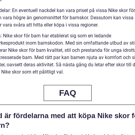
elar: En eventuell nackdel kan vara priset på vissa Nike skor för
 vara högre än genomsnittet för barnskor. Dessutom kan vissa
 vara svåra att hitta eller köpa i vissa regioner.
: Nike skor för barn har etablerat sig som en ledande
kesprodukt inom barnskodon. Med sin omfattande utbud av stil
rar Nike skor för barn kvalitet, stil och prestanda för unga idrot
resserade barn. Med rätt par kan barnen njuta av komfort och s
ter, oavsett deras aktivitet. Så nästa gång du letar efter skor till d
Nike skor som ett pålitligt val.
FAQ
 är fördelarna med att köpa Nike skor f
rn?