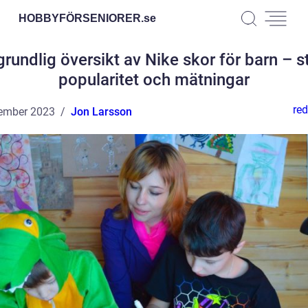
HOBBYFÖRSENIORER.
se
grundlig översikt av Nike skor för barn – sti
popularitet och mätningar
red
ember 2023
Jon Larsson