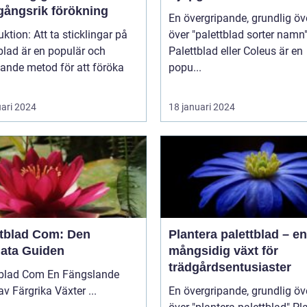
gångsrik förökning
En övergripande, grundlig öv
t ta sticklingar på
över "palettblad sorter namn
blad är en populär och
Palettblad eller Coleus är en
ande metod för att föröka
popu...
uari 2024
18 januari 2024
ttblad Com: Den
Plantera palettblad – en
mata Guiden
mångsidig växt för
trädgårdsentusiaster
 Com En Fängslande
Värld av Färgrika Växter ...
En övergripande, grundlig öv