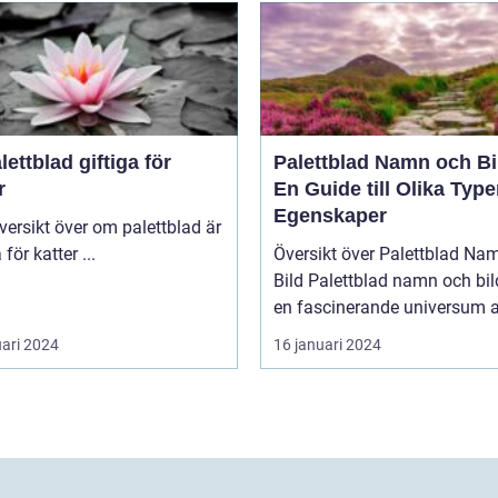
lettblad giftiga för
Palettblad Namn och Bi
r
En Guide till Olika Type
Egenskaper
giftiga för katter ...
Översikt över Palettblad Na
Bild Palettblad namn och bild är
en fascinerande universum av
uari 2024
16 januari 2024