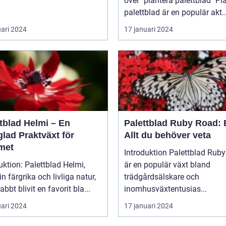
över "plantera palettblad" Plantera
palettblad är en populär akt..
uari 2024
17 januari 2024
tblad Helmi – En
Palettblad Ruby Road: 
lad Praktväxt för
Allt du behöver veta
met
Introduktion Palettblad Ruby Road
uktion: Palettblad Helmi,
är en populär växt bland
n färgrika och livliga natur,
trädgårdsälskare och
abbt blivit en favorit bla...
inomhusväxtentusias...
uari 2024
17 januari 2024