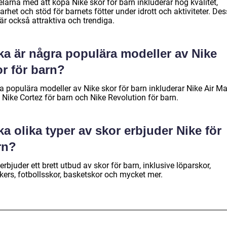
larna med att köpa Nike skor för barn inkluderar hög kvalitet,
arhet och stöd för barnets fötter under idrott och aktiviteter. De
är också attraktiva och trendiga.
ka är några populära modeller av Nike
r för barn?
a populära modeller av Nike skor för barn inkluderar Nike Air Ma
 Nike Cortez för barn och Nike Revolution för barn.
ka olika typer av skor erbjuder Nike för
rn?
erbjuder ett brett utbud av skor för barn, inklusive löparskor,
kers, fotbollsskor, basketskor och mycket mer.