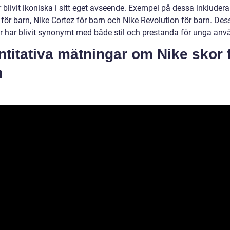
blivit ikoniska i sitt eget avseende. Exempel på dessa inkludera
för barn, Nike Cortez för barn och Nike Revolution för barn. Des
r har blivit synonymt med både stil och prestanda för unga anv
titativa mätningar om Nike skor 
n