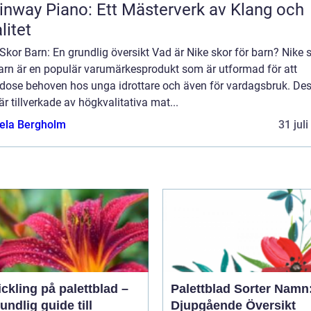
inway Piano: Ett Mästerverk av Klang och
litet
Skor Barn: En grundlig översikt Vad är Nike skor för barn? Nike 
barn är en populär varumärkesprodukt som är utformad för att
godose behoven hos unga idrottare och även för vardagsbruk. De
är tillverkade av högkvalitativa mat...
ela Bergholm
31 jul
ickling på palettblad –
Palettblad Sorter Namn
undlig guide till
Djupgående Översikt