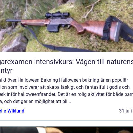
arexamen intensivkurs: Vägen till naturen
ntyr
sikt över Halloween Bakning Halloween bakning är en populär
tion som involverar att skapa läskigt och fantasifullt godis och
rk inför halloweenfirandet. Det är en rolig aktivitet för både bar
, och det ger en möjlighet att bli...
elle Wiklund
31 jul