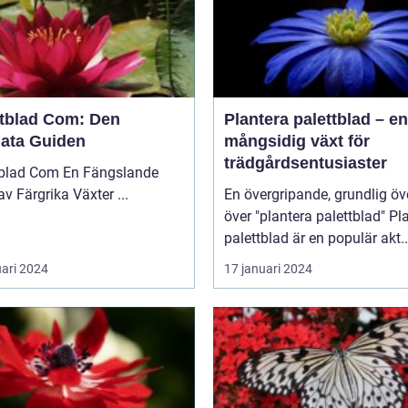
ttblad Com: Den
Plantera palettblad – en
mata Guiden
mångsidig växt för
trädgårdsentusiaster
 Com En Fängslande
Värld av Färgrika Växter ...
En övergripande, grundlig öv
över "plantera palettblad" Plantera
palettblad är en populär akt..
uari 2024
17 januari 2024