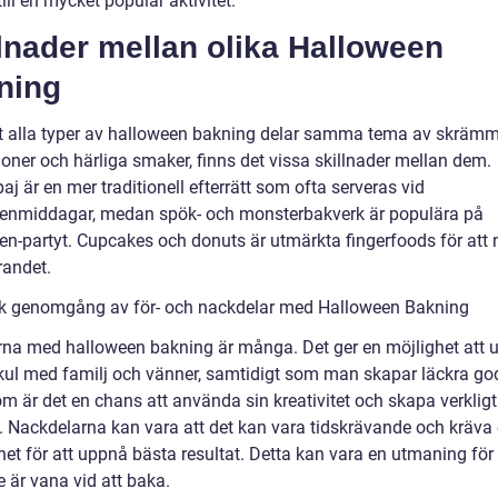
till en mycket populär aktivitet.
lnader mellan olika Halloween
ning
tt alla typer av halloween bakning delar samma tema av skräm
ioner och härliga smaker, finns det vissa skillnader mellan dem.
 är en mer traditionell efterrätt som ofta serveras vid
enmiddagar, medan spök- och monsterbakverk är populära på
en-partyt. Cupcakes och donuts är utmärkta fingerfoods för att 
randet.
sk genomgång av för- och nackdelar med Halloween Bakning
rna med halloween bakning är många. Det ger en möjlighet att
kul med familj och vänner, samtidigt som man skapar läckra go
m är det en chans att använda sin kreativitet och skapa verkligt
. Nackdelarna kan vara att det kan vara tidskrävande och kräva 
ghet för att uppnå bästa resultat. Detta kan vara en utmaning fö
 är vana vid att baka.