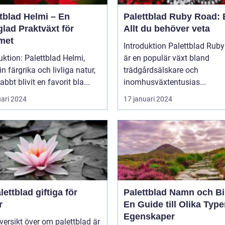
tblad Helmi – En
Palettblad Ruby Road: 
lad Praktväxt för
Allt du behöver veta
met
Introduktion Palettblad Ruby Road
uktion: Palettblad Helmi,
är en populär växt bland
n färgrika och livliga natur,
trädgårdsälskare och
abbt blivit en favorit bla...
inomhusväxtentusias...
uari 2024
17 januari 2024
lettblad giftiga för
Palettblad Namn och Bi
r
En Guide till Olika Type
Egenskaper