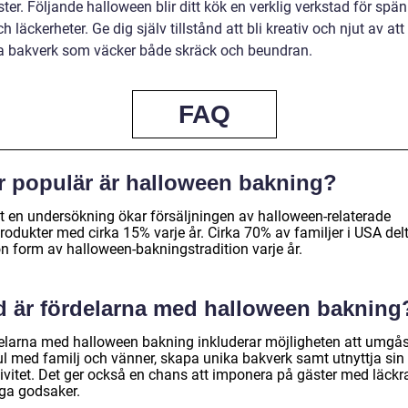
ter. Följande halloween blir ditt kök en verklig verkstad för spän
h läckerheter. Ge dig själv tillstånd att bli kreativ och njut av at
 bakverk som väcker både skräck och beundran.
FAQ
r populär är halloween bakning?
gt en undersökning ökar försäljningen av halloween-relaterade
odukter med cirka 15% varje år. Cirka 70% av familjer i USA delt
n form av halloween-bakningstradition varje år.
d är fördelarna med halloween bakning
elarna med halloween bakning inkluderar möjligheten att umgå
ul med familj och vänner, skapa unika bakverk samt utnyttja sin
tivitet. Det ger också en chans att imponera på gäster med läckr
iga godsaker.