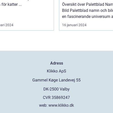
giftiga för katter ...
Översikt över Palettblad Na
Bild Palettblad namn och bild är
en fascinerande universum av
uari 2024
16 januari 2024
Adress
web:
www.klikko.dk