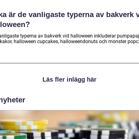
ka är de vanligaste typerna av bakverk 
lloween?
anligaste typerna av bakverk vid halloween inkluderar pumpapaj
kakor, halloween cupcakes, halloweendonuts och monster popc
Läs fler inlägg här
 nyheter