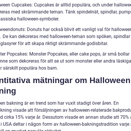
oween Cupcakes: Cupcakes är alltid populära, och under hallow
reras med skrämmande teman. Tänk spindelnät, spindlar, pumpor
lassiska halloween-symboler.
weendonuts: Donuts har också blivit ett vanligt val för hallowee
. De kan dekoreras med halloween-teman som spöken, spindlar 
glasyrer för att skapa riktigt skrämmande godisbitar.
ter Popcakes: Monster Popcakes, eller cake pops, är små bollar
nne som dekoreras för att se ut som monster eller andra läskiga 
r särskilt populära hos barn.
ntitativa mätningar om Halloween
ning
en bakning är en trend som har vuxit stadigt över åren. En
kning visade att försäljningen av halloween-relaterade bakprod
d cirka 15% varje år. Dessutom visade en annan studie att 70% 
 i USA deltar i någon form av halloween-bakningstradition varje å