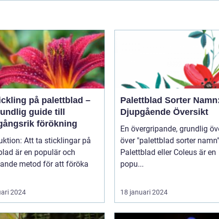
ickling på palettblad –
Palettblad Sorter Namn
undlig guide till
Djupgående Översikt
gångsrik förökning
En övergripande, grundlig öv
t ta sticklingar på
över "palettblad sorter namn
blad är en populär och
Palettblad eller Coleus är en
ande metod för att föröka
popu...
uari 2024
18 januari 2024