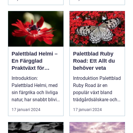
Palettblad Helmi –
Palettblad Ruby
En Färgglad
Road: Ett Allt du
Praktväxt för
behöver veta
Hemmet
Introduktion:
Introduktion Palettblad
Palettblad Helmi, med
Ruby Road är en
sin färgrika och livliga
populär växt bland
natur, har snabbt blivit
trädgårdsälskare och
en favorit bla...
inomhusväxtentusias..
17 januari 2024
17 januari 2024
.