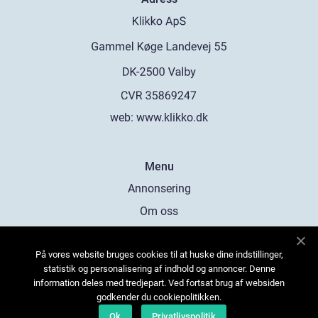
web:
www.klikko.dk
Menu
Annonsering
Om oss
Cookies
På vores website bruges cookies til at huske dine indstillinger,
Kontakta oss
statistik og personalisering af indhold og annoncer. Denne
Sitemap
information deles med tredjepart. Ved fortsat brug af websiden
godkender du cookiepolitikken.
Ok
Privatlivspolitik