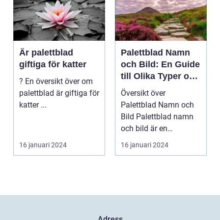
Är palettblad
Palettblad Namn
giftiga för katter
och Bild: En Guide
till Olika Typer och
? En översikt över om
Egenskaper
palettblad är giftiga för
Översikt över
katter ...
Palettblad Namn och
Bild Palettblad namn
och bild är en
fascinerande
16 januari 2024
16 januari 2024
universum av oli...
Adress