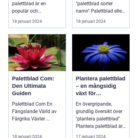
palettblad är en
"palettblad sorter
populär och
namn" Palettblad eller
spännande metod för
Coleus är en popu...
18 januari 2024
18 januari 2024
att föröka och...
Palettblad Com:
Plantera palettblad
Den Ultimata
– en mångsidig
Guiden
växt för
trädgårdsentusiast
Palettblad Com En
En övergripande,
er
Fängslande Värld av
grundlig översikt över
Färgrika Växter ...
"plantera palettblad"
Plantera palettblad är
en populär akt...
18 januari 2024
17 januari 2024