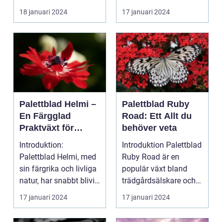
en populär akt...
18 januari 2024
17 januari 2024
Palettblad Helmi –
Palettblad Ruby
En Färgglad
Road: Ett Allt du
Praktväxt för
behöver veta
Hemmet
Introduktion:
Introduktion Palettblad
Palettblad Helmi, med
Ruby Road är en
sin färgrika och livliga
populär växt bland
natur, har snabbt blivit
trädgårdsälskare och
en favorit bla...
inomhusväxtentusias..
17 januari 2024
17 januari 2024
.