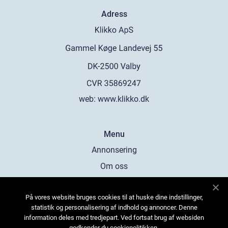
Adress
web:
www.klikko.dk
Menu
Annonsering
Om oss
Cookies
På vores website bruges cookies til at huske dine indstillinger,
Kontakta oss
statistik og personalisering af indhold og annoncer. Denne
Sitemap
information deles med tredjepart. Ved fortsat brug af websiden
godkender du cookiepolitikken.