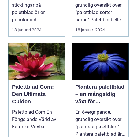
förökning
sticklingar på
grundlig översikt över
palettblad är en
"palettblad sorter
populär och
namn" Palettblad eller
spännande metod för
Coleus är en popu...
18 januari 2024
18 januari 2024
att föröka och...
Palettblad Com:
Plantera palettblad
Den Ultimata
– en mångsidig
Guiden
växt för
trädgårdsentusiast
Palettblad Com En
En övergripande,
er
Fängslande Värld av
grundlig översikt över
Färgrika Växter ...
"plantera palettblad"
Plantera palettblad är