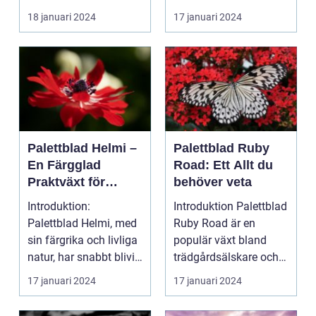
en populär akt...
18 januari 2024
17 januari 2024
Palettblad Helmi –
Palettblad Ruby
En Färgglad
Road: Ett Allt du
Praktväxt för
behöver veta
Hemmet
Introduktion:
Introduktion Palettblad
Palettblad Helmi, med
Ruby Road är en
sin färgrika och livliga
populär växt bland
natur, har snabbt blivit
trädgårdsälskare och
en favorit bla...
inomhusväxtentusias..
17 januari 2024
17 januari 2024
.