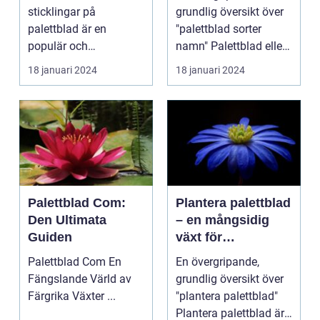
förökning
sticklingar på
grundlig översikt över
palettblad är en
"palettblad sorter
populär och
namn" Palettblad eller
spännande metod för
Coleus är en popu...
18 januari 2024
18 januari 2024
att föröka och...
Palettblad Com:
Plantera palettblad
Den Ultimata
– en mångsidig
Guiden
växt för
trädgårdsentusiast
Palettblad Com En
En övergripande,
er
Fängslande Värld av
grundlig översikt över
Färgrika Växter ...
"plantera palettblad"
Plantera palettblad är