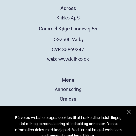
Adress
web:
www.klikko.dk
Menu
Annonsering
Om oss
Cookies
På vores website bruges cookies til at huske dine indstillinger,
Kontakta oss
statistik og personalisering af indhold og annoncer. Denne
Sitemap
information deles med tredjepart. Ved fortsat brug af websiden
godkender du cookiepolitikken.