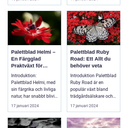
Palettblad Helmi –
Palettblad Ruby
En Färgglad
Road: Ett Allt du
Praktväxt för
behöver veta
Hemmet
Introduktion:
Introduktion Palettblad
Palettblad Helmi, med
Ruby Road är en
sin färgrika och livliga
populär växt bland
natur, har snabbt blivit
trädgårdsälskare och
en favorit bla...
inomhusväxtentusias..
17 januari 2024
17 januari 2024
.