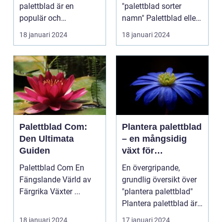
palettblad är en
"palettblad sorter
populär och
namn" Palettblad eller
spännande metod för
Coleus är en popu...
18 januari 2024
18 januari 2024
att föröka och...
Palettblad Com:
Plantera palettblad
Den Ultimata
– en mångsidig
Guiden
växt för
trädgårdsentusiast
Palettblad Com En
En övergripande,
er
Fängslande Värld av
grundlig översikt över
Färgrika Växter ...
"plantera palettblad"
Plantera palettblad är
en populär akt...
18 januari 2024
17 januari 2024