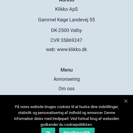
web:
www.klikko.dk
Menu
Annonsering
Om oss
Cookies
På vores website bruges cookies til at huske dine indstillinger,
Kontakta oss
statistik og personalisering af indhold og annoncer. Denne
Sitemap
information deles med tredjepart. Ved fortsat brug af websiden
godkender du cookiepolitikken.
Ok
Privatlivspolitik