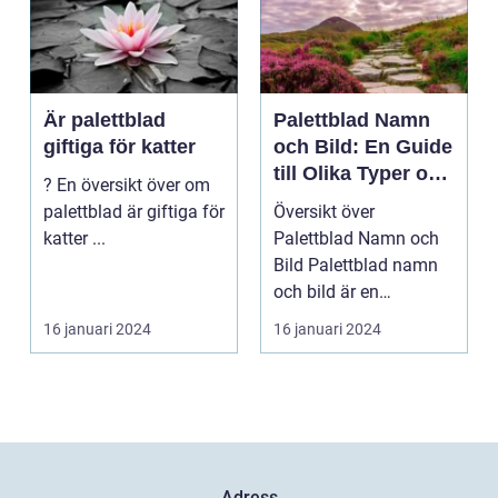
Är palettblad
Palettblad Namn
giftiga för katter
och Bild: En Guide
till Olika Typer och
? En översikt över om
Egenskaper
palettblad är giftiga för
Översikt över
katter ...
Palettblad Namn och
Bild Palettblad namn
och bild är en
fascinerande
16 januari 2024
16 januari 2024
universum av oli...
Adress