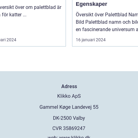
Egenskaper
giftiga för katter ...
Översikt över Palettblad Na
Bild Palettblad namn och bild är
en fascinerande universum av
uari 2024
16 januari 2024
Adress
web:
www.klikko.dk