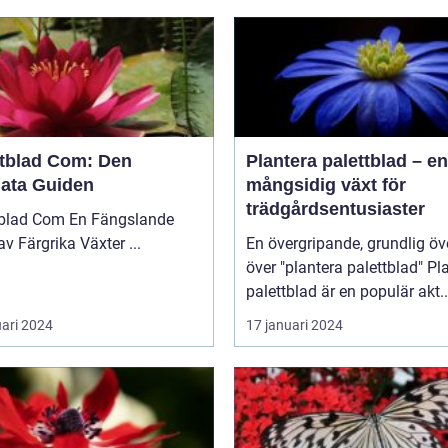
ttblad Com: Den
Plantera palettblad – en
mata Guiden
mångsidig växt för
trädgårdsentusiaster
 Com En Fängslande
Värld av Färgrika Växter ...
En övergripande, grundlig öv
över "plantera palettblad" Plantera
palettblad är en populär akt..
uari 2024
17 januari 2024