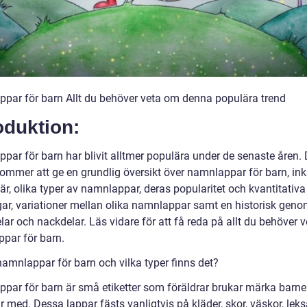
par för barn Allt du behöver veta om denna populära trend
oduktion:
par för barn har blivit alltmer populära under de senaste åren.
kommer att ge en grundlig översikt över namnlappar för barn, ink
är, olika typer av namnlappar, deras popularitet och kvantitativa
ar, variationer mellan olika namnlappar samt en historisk gen
lar och nackdelar. Läs vidare för att få reda på allt du behöver 
par för barn.
namnlappar för barn och vilka typer finns det?
par för barn är små etiketter som föräldrar brukar märka barn
 med. Dessa lappar fästs vanligtvis på kläder, skor, väskor, lek