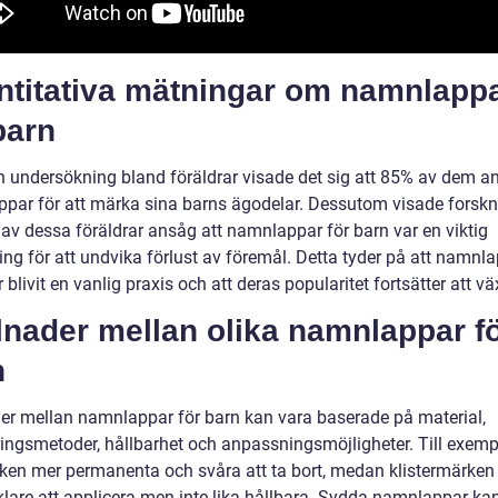
ntitativa mätningar om namnlapp
barn
en undersökning bland föräldrar visade det sig att 85% av dem 
par för att märka sina barns ägodelar. Dessutom visade forsk
 av dessa föräldrar ansåg att namnlappar för barn var en viktig
ing för att undvika förlust av föremål. Detta tyder på att namnla
 blivit en vanlig praxis och att deras popularitet fortsätter att vä
lnader mellan olika namnlappar f
n
der mellan namnlappar för barn kan vara baserade på material,
ringsmetoder, hållbarhet och anpassningsmöjligheter. Till exemp
ken mer permanenta och svåra att ta bort, medan klistermärken
klare att applicera men inte lika hållbara. Sydda namnlappar ka