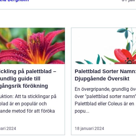
ickling på palettblad –
Palettblad Sorter Namn
undlig guide till
Djupgående Översikt
gångsrik förökning
En övergripande, grundlig öv
t ta sticklingar på
över "palettblad sorter namn
blad är en populär och
Palettblad eller Coleus är en
ande metod för att föröka
popu...
uari 2024
18 januari 2024