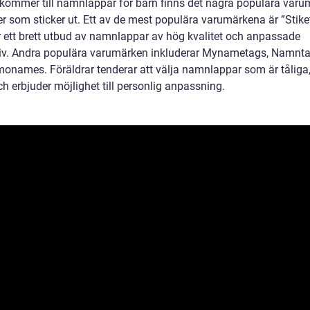
 kommer till namnlappar för barn finns det några populära var
er som sticker ut. Ett av de mest populära varumärkena är ”Stik
r ett brett utbud av namnlappar av hög kvalitet och anpassade
tiv. Andra populära varumärken inkluderar Mynametags, Namnt
onames. Föräldrar tenderar att välja namnlappar som är tåliga,
h erbjuder möjlighet till personlig anpassning.