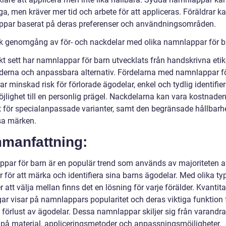
ga, men kräver mer tid och arbete för att appliceras. Föräldrar ka
par baserat på deras preferenser och användningsområden.
sk genomgång av för- och nackdelar med olika namnlappar för b
kt sett har namnlappar för barn utvecklats från handskrivna etiket
erna och anpassbara alternativ. Fördelarna med namnlappar f
ar minskad risk för förlorade ägodelar, enkel och tydlig identifie
jlighet till en personlig prägel. Nackdelarna kan vara kostnaden
lt för specialanpassade varianter, samt den begränsade hållbarh
sa märken.
manfattning:
par för barn är en populär trend som används av majoriteten a
r för att märka och identifiera sina barns ägodelar. Med olika ty
r att välja mellan finns det en lösning för varje förälder. Kvantita
ar visar på namnlappars popularitet och deras viktiga funktion f
 förlust av ägodelar. Dessa namnlappar skiljer sig från varandra
 på material, appliceringsmetoder och anpassningsmöjligheter.