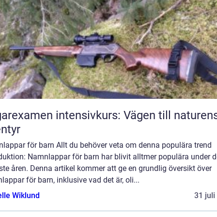
arexamen intensivkurs: Vägen till naturen
ntyr
lappar för barn Allt du behöver veta om denna populära trend
duktion: Namnlappar för barn har blivit alltmer populära under d
te åren. Denna artikel kommer att ge en grundlig översikt över
appar för barn, inklusive vad det är, oli...
elle Wiklund
31 jul