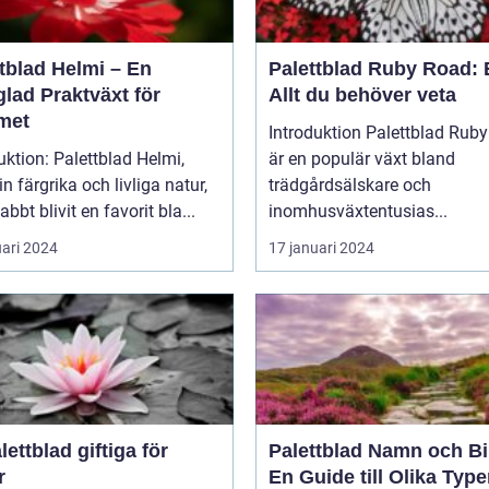
tblad Helmi – En
Palettblad Ruby Road: 
lad Praktväxt för
Allt du behöver veta
met
Introduktion Palettblad Ruby Road
uktion: Palettblad Helmi,
är en populär växt bland
n färgrika och livliga natur,
trädgårdsälskare och
abbt blivit en favorit bla...
inomhusväxtentusias...
uari 2024
17 januari 2024
lettblad giftiga för
Palettblad Namn och Bi
r
En Guide till Olika Type