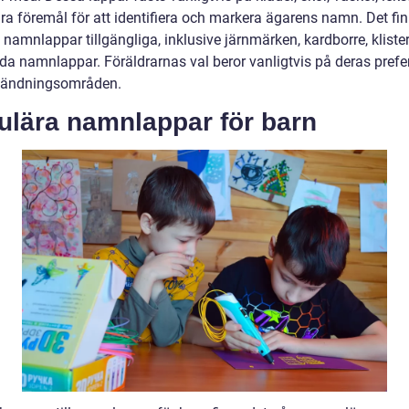
ra föremål för att identifiera och markera ägarens namn. Det fin
 namnlappar tillgängliga, inklusive järnmärken, kardborre, klist
da namnlappar. Föräldrarnas val beror vanligtvis på deras prefe
vändningsområden.
ulära namnlappar för barn