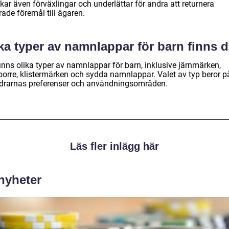
ar även förväxlingar och underlättar för andra att returnera
rade föremål till ägaren.
ka typer av namnlappar för barn finns 
inns olika typer av namnlappar för barn, inklusive järnmärken,
borre, klistermärken och sydda namnlappar. Valet av typ beror p
ldrarnas preferenser och användningsområden.
Läs fler inlägg här
 nyheter