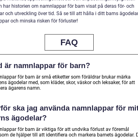
en har historien om namnlappar för barn visat på deras för- och
r och utveckling över tid. Så se till att hålla i ditt barns ägodel
par och minska risken för förluster!
FAQ
d är namnlappar för barn?
lappar för barn är små etiketter som föräldrar brukar märka
ns ägodelar med, som kläder, skor, väskor och leksaker, för att
era ägarens namn.
rför ska jag använda namnlappar för mit
rns ägodelar?
appar för barn är viktiga för att undvika förlust av föremål
som de hjälper till att identifiera och markera barnets ägodelar. 