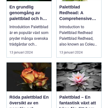
En grundlig
Palettblad
genomgång av
Redhead: A
palettblad och hur
Comprehensive
man klipper ner
Guide
Introduktion Palettblad
Introduction to
dem för bästa
är en populär växt som
Palettblad Redhead
resultat
pryder många svenska
Palettblad Redhead,
trädgårdar och
also known as Coleus
inomhusmiljöer. ...
blumei, is a popular
13 januari 2024
13 januari 2024
or...
Röda palettblad En
Palettblad – En
översikt av en
fantastisk växt att