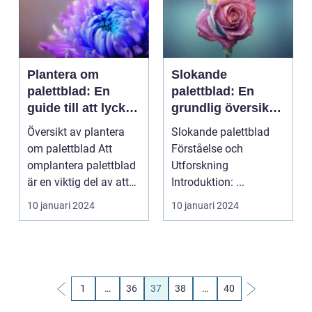
Plantera om
Slokande
palettblad: En
palettblad: En
guide till att lyckas
grundlig översikt
med din
och presentation
Översikt av plantera
Slokande palettblad
omplantering
om palettblad Att
Förståelse och
omplantera palettblad
Utforskning
är en viktig del av att
Introduktion: ...
hålla dessa po...
10 januari 2024
10 januari 2024
1
…
36
37
38
…
40