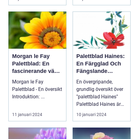
palettblad ...
älskas...
Morgan le Fay
Palettblad Haines:
Palettblad: En
En Färgglad Och
fascinerande växt
Fängslande
med många
Trädgårdsvän
Morgan le Fay
En övergripande,
variationer
Palettblad - En översikt
grundlig översikt över
Introduktion: ...
"palettblad Haines"
Palettblad Haines är
en populär och fär...
11 januari 2024
10 januari 2024