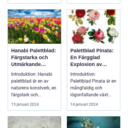
Hanabi Palettblad:
Palettblad Pinata:
Färgstarka och
En Färgglad
Utmärkande
Explosion av
Växter för att Ljusa
Skönhet och
Introduktion: Hanabi
Introduktion:
upp Ditt Hem
Kreativitet
palettblad är en av
Palettblad Pinata är en
naturens konstverk, en
mångfaldig och
färgstark och
iögonfallande växt
mångsidig växt som
som har blivit alltmer
15 januari 2024
14 januari 2024
bli...
popul...