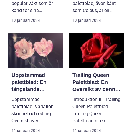
inomhusmiljöer
populär växt som är
palettblad, även känt
känd för sina
som Coleus, är en
färgglada och
populär växt som
12 januari 2024
12 januari 2024
mönstrade blad. Det...
använd...
Uppstammad
Trailing Queen
palettblad: En
Palettblad: En
fängslande
Översikt av denna
historia om
Färgglada Växt
Uppstammad
Introduktion till Trailing
variation, skönhet
palettblad: Variation,
Queen Palettblad
och odling av
skönhet och odling
Trailing Queen
denna populära
Översikt över
Palettblad är en
växt
uppstammad
populär växt som
11 januari 2024
11 januari 2024