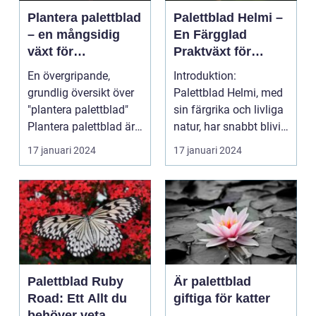
Plantera palettblad
Palettblad Helmi –
– en mångsidig
En Färgglad
växt för
Praktväxt för
trädgårdsentusiast
Hemmet
En övergripande,
Introduktion:
er
grundlig översikt över
Palettblad Helmi, med
"plantera palettblad"
sin färgrika och livliga
Plantera palettblad är
natur, har snabbt blivit
en populär akt...
en favorit bla...
17 januari 2024
17 januari 2024
Palettblad Ruby
Är palettblad
Road: Ett Allt du
giftiga för katter
behöver veta