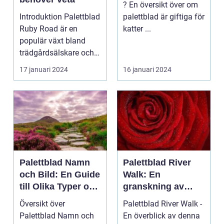
? En översikt över om
Introduktion Palettblad
palettblad är giftiga för
Ruby Road är en
katter ...
populär växt bland
trädgårdsälskare och
inomhusväxtentusias..
17 januari 2024
16 januari 2024
.
Palettblad Namn
Palettblad River
och Bild: En Guide
Walk: En
till Olika Typer och
granskning av
Egenskaper
denna vackra växt
Översikt över
Palettblad River Walk -
Palettblad Namn och
En överblick av denna