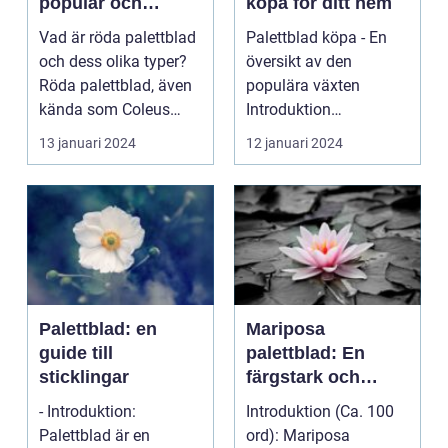
populär och
köpa för ditt hem
färgstark växt för
Vad är röda palettblad
Palettblad köpa - En
hemmet
och dess olika typer?
översikt av den
Röda palettblad, även
populära växten
kända som Coleus
Introduktion
eller Plectrant...
Palettblad, även känt
13 januari 2024
12 januari 2024
som Coleus,...
Palettblad: en
Mariposa
guide till
palettblad: En
sticklingar
färgstark och
populär växt för
- Introduktion:
Introduktion (Ca. 100
prydnad och
Palettblad är en
ord): Mariposa