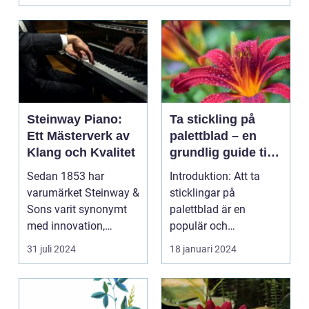
Steinway Piano:
Ta stickling på
Ett Mästerverk av
palettblad – en
Klang och Kvalitet
grundlig guide till
framgångsrik
Sedan 1853 har
Introduktion: Att ta
förökning
varumärket Steinway &
sticklingar på
Sons varit synonymt
palettblad är en
med innovation,
populär och
excellens och oupp...
spännande metod för
31 juli 2024
18 januari 2024
att föröka och...