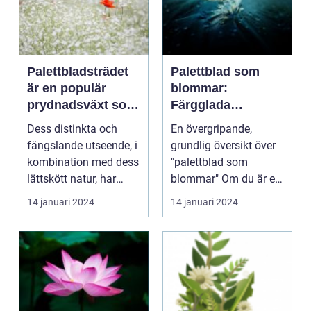
Palettbladsträdet
Palettblad som
är en populär
blommar:
prydnadsväxt som
Färgglada
har blivit alltmer
prydnadsväxter
Dess distinkta och
En övergripande,
eftertraktad de
som sätter färg på
fängslande utseende, i
grundlig översikt över
senaste åren
ditt hem
kombination med dess
"palettblad som
lättskött natur, har
blommar" Om du är en
gjort det till e...
blommästare eller
14 januari 2024
14 januari 2024
bara...