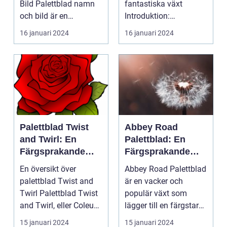
Bild Palettblad namn
fantastiska växt
och bild är en
Introduktion:
fascinerande
Palettblad River Walk
16 januari 2024
16 januari 2024
universum av oli...
...
Palettblad Twist
Abbey Road
and Twirl: En
Palettblad: En
Färgsprakande
Färgsprakande
Skönhet för
Oas för Hemmet
En översikt över
Abbey Road Palettblad
Hemmet
palettblad Twist and
är en vacker och
Twirl Palettblad Twist
populär växt som
and Twirl, eller Coleus
lägger till en färgstark
scutellarioide...
touch till alla ino...
15 januari 2024
15 januari 2024