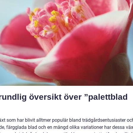
undlig översikt över ”palettblad
t som har blivit alltmer populär bland trädgårdsentusiaster oc
e, färgglada blad och en mängd olika variationer har dessa väx