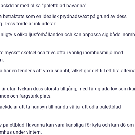
nackdelar med olika ”palettblad havanna”
na betraktats som en idealisk prydnadsväxt på grund av dess
. Dess fördelar inkluderar:
anligtvis olika ljusförhållanden och kan anpassa sig både inom
te mycket skötsel och trivs ofta i vanlig inomhusmiljö med
n.
r en tendens att växa snabbt, vilket gör det till ett bra alterna
 är utan tvekan dess största tillgång, med färgglada löv som ka
ande och färgstark plats.
kdelar att ta hänsyn till när du väljer att odla palettblad
av palettblad Havanna kan vara känsliga för kyla och kan dö om
tomhus under vintern.