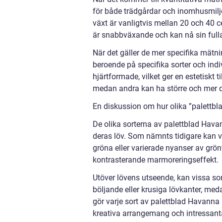
för både trädgårdar och inomhusmilj
växt är vanligtvis mellan 20 och 40 c
är snabbväxande och kan nå sin full
När det gäller de mer specifika mätni
beroende på specifika sorter och indiv
hjärtformade, vilket ger en estetiskt t
medan andra kan ha större och mer d
En diskussion om hur olika ”palettbla
De olika sorterna av palettblad Hava
deras löv. Som nämnts tidigare kan v
gröna eller varierade nyanser av grönt
kontrasterande marmoreringseffekt.
Utöver lövens utseende, kan vissa sor
böljande eller krusiga lövkanter, me
gör varje sort av palettblad Havanna un
kreativa arrangemang och intressanta 