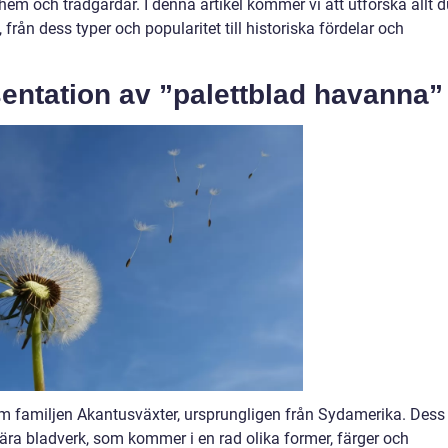
em och trädgårdar. I denna artikel kommer vi att utforska allt d
rån dess typer och popularitet till historiska fördelar och
entation av ”palettblad havanna”
om familjen Akantusväxter, ursprungligen från Sydamerika. Dess
ära bladverk, som kommer i en rad olika former, färger och