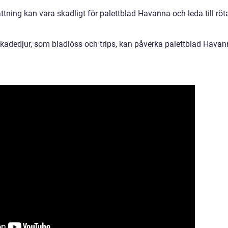
ttning kan vara skadligt för palettblad Havanna och leda till röt
kadedjur, som bladlöss och trips, kan påverka palettblad Havan