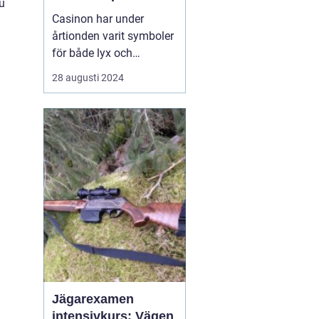
u
Casinon har under
årtionden varit symboler
för både lyx och
spänning. En plats där
28 augusti 2024
tur och skicklighet går
hand i hand, och där
varje besökare kan
drömma om att vinna
stort. Med glamour, flärd
och ...
Jägarexamen
intensivkurs: Vägen