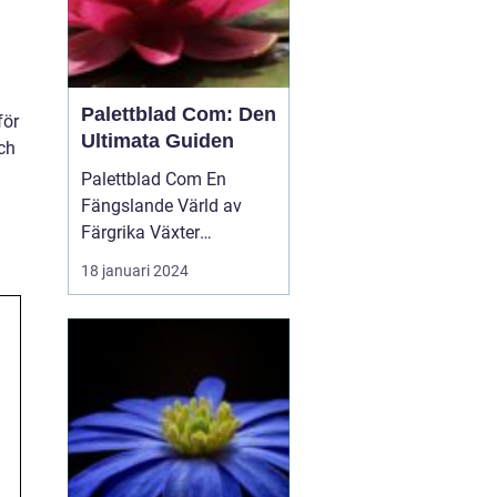
Palettblad Com: Den
för
Ultimata Guiden
uch
Palettblad Com En
Fängslande Värld av
Färgrika Växter
Palettblad Com är en
18 januari 2024
populär webbplats bland
trädgårdsälskare och
växtentusiaster. Det är
en plats...