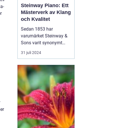
Steinway Piano: Ett
a-
Mästerverk av Klang
r
och Kvalitet
Sedan 1853 har
varumärket Steinway &
Sons varit synonymt
med innovation,
31 juli 2024
excellens och
ouppnåelig klangkvalitet
när det kommer till
pianon. Genom att
blanda skickligt hantverk
med avancerad
teknologi har Steinway
r
pianon vunnit &ou...
er