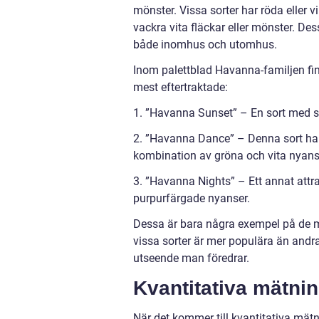
mönster. Vissa sorter har röda eller
vackra vita fläckar eller mönster. De
både inomhus och utomhus.
Inom palettblad Havanna-familjen finn
mest eftertraktade:
1. ”Havanna Sunset” – En sort med s
2. ”Havanna Dance” – Denna sort har
kombination av gröna och vita nyans
3. ”Havanna Nights” – Ett annat attr
purpurfärgade nyanser.
Dessa är bara några exempel på de 
vissa sorter är mer populära än andra
utseende man föredrar.
Kvantitativa mätni
När det kommer till kvantitativa mät