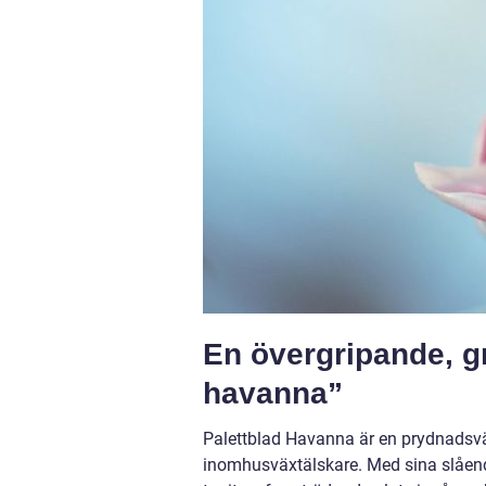
En övergripande, gr
havanna”
Palettblad Havanna är en prydnadsväx
inomhusväxtälskare. Med sina slåend