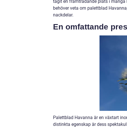
tagit en framträdande plats i många h
behöver veta om palettblad Havanna, f
nackdelar.
En omfattande pres
Palettblad Havanna är en växtart in
distinkta egenskap är dess spektakul