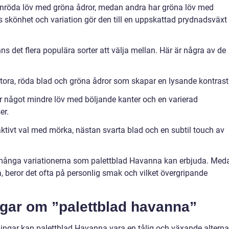
 vinröda löv med gröna ådror, medan andra har gröna löv med
ss skönhet och variation gör den till en uppskattad prydnadsväxt
s det flera populära sorter att välja mellan. Här är några av de
tora, röda blad och gröna ådror som skapar en lysande kontrast
 något mindre löv med böljande kanter och en varierad
er.
aktivt val med mörka, nästan svarta blad och en subtil touch av
många variationerna som palettblad Havanna kan erbjuda. Med
, beror det ofta på personlig smak och vilket övergripande
ngar om ”palettblad havanna”
ningar kan palettblad Havanna vara en tålig och växande alterna