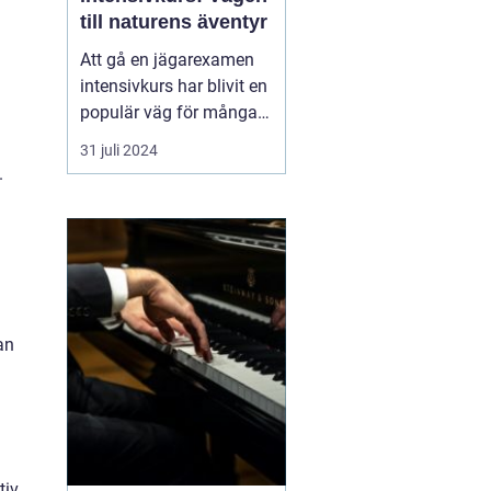
till naturens äventyr
Att gå en jägarexamen
intensivkurs har blivit en
populär väg för många
naturintresserade att
31 juli 2024
komma närmare
.
skogens liv och lära sig
ansvarsfull jakt. En väl
utformad kurs ger den
blivande jägaren de...
an
tiv