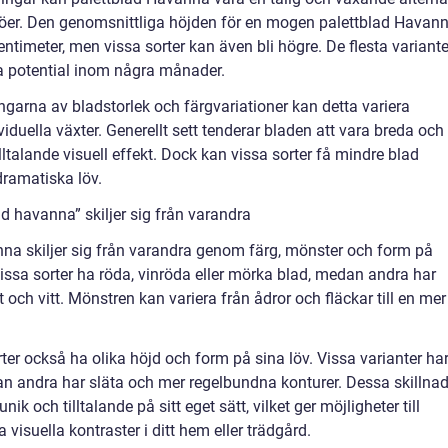
öer. Den genomsnittliga höjden för en mogen palettblad Havann
entimeter, men vissa sorter kan även bli högre. De flesta variante
a potential inom några månader.
ngarna av bladstorlek och färgvariationer kan detta variera
iduella växter. Generellt sett tenderar bladen att vara breda och
illtalande visuell effekt. Dock kan vissa sorter få mindre blad
ramatiska löv.
d havanna” skiljer sig från varandra
nna skiljer sig från varandra genom färg, mönster och form på
issa sorter ha röda, vinröda eller mörka blad, medan andra har
 och vitt. Mönstren kan variera från ådror och fläckar till en mer
ter också ha olika höjd och form på sina löv. Vissa varianter ha
dan andra har släta och mer regelbundna konturer. Dessa skillnad
ik och tilltalande på sitt eget sätt, vilket ger möjligheter till
visuella kontraster i ditt hem eller trädgård.