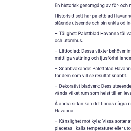
En historisk genomgång av för- och 
Historiskt sett har palettblad Havan
slående utseende och sin enkla odling
– Tålighet: Palettblad Havanna tål v
och utomhus.
– Lättodlad: Dessa växter behöver in
måttliga vattning och ljusförhållande
– Snabbväxande: Palettblad Havanna ha
för dem som vill se resultat snabbt.
– Dekorativt bladverk: Dess utseende
vända vilket rum som helst till en lev
Å andra sidan kan det finnas några nac
Havanna:
– Känslighet mot kyla: Vissa sorter 
placeras i kalla temperaturer eller u