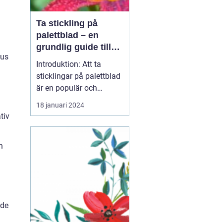
Ta stickling på
palettblad – en
grundlig guide till
hus
framgångsrik
Introduktion: Att ta
förökning
sticklingar på palettblad
är en populär och
spännande metod för att
18 januari 2024
föröka och sprida denna
tiv
vackra växtart. I denna
artikel kommer vi att gå
n
in i detaljer om hur du
kan ta sticklingar på
palettblad, vilka olika
typer som finns o...
 de