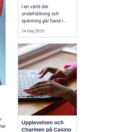
I en värld där
underhållning och
spänning går hand i
hand, står casinon som
14 maj 2025
en av de mest ikoniska
och lockande formerna
av tidsfördriv. Casinon
erbjuder en unik mix av
lyx, adrenalin och
möjligheter att vin...
h
Upplevelsen och
ter
Charmen på Casino