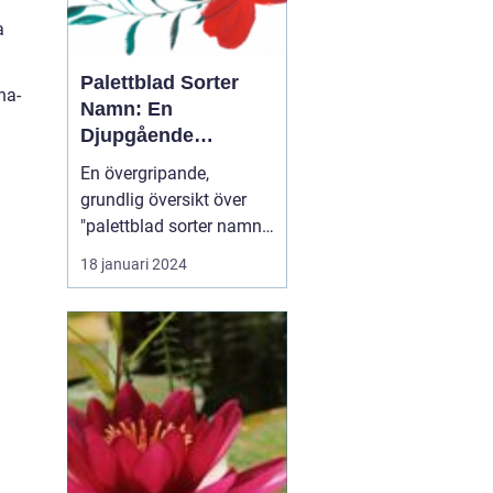
a
Palettblad Sorter
na-
Namn: En
Djupgående
Översikt
En övergripande,
grundlig översikt över
"palettblad sorter namn"
Palettblad eller Coleus är
18 januari 2024
en populär växt som
används för att lägga till
färg och livlighet i
trädgårdar och
inomhusmiljöer. Dess
iögonfallande blad
kommer i olika färger,
former och ...