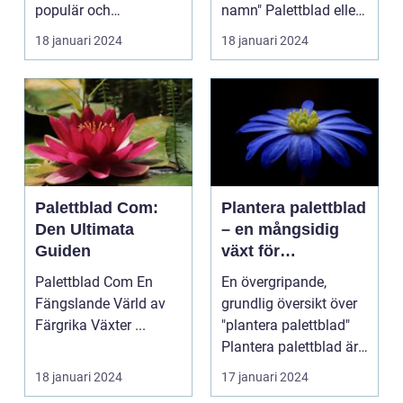
populär och
namn" Palettblad eller
spännande metod för
Coleus är en popu...
18 januari 2024
18 januari 2024
att föröka och...
Palettblad Com:
Plantera palettblad
Den Ultimata
– en mångsidig
Guiden
växt för
trädgårdsentusiast
Palettblad Com En
En övergripande,
er
Fängslande Värld av
grundlig översikt över
Färgrika Växter ...
"plantera palettblad"
Plantera palettblad är
en populär akt...
18 januari 2024
17 januari 2024