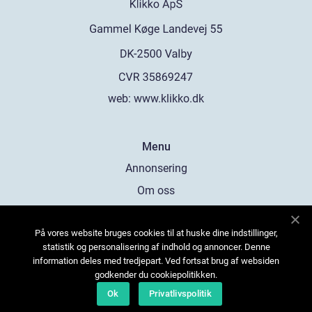
web:
www.klikko.dk
Menu
Annonsering
Om oss
Cookies
På vores website bruges cookies til at huske dine indstillinger,
Kontakta oss
statistik og personalisering af indhold og annoncer. Denne
Sitemap
information deles med tredjepart. Ved fortsat brug af websiden
godkender du cookiepolitikken.
Ok
Privatlivspolitik