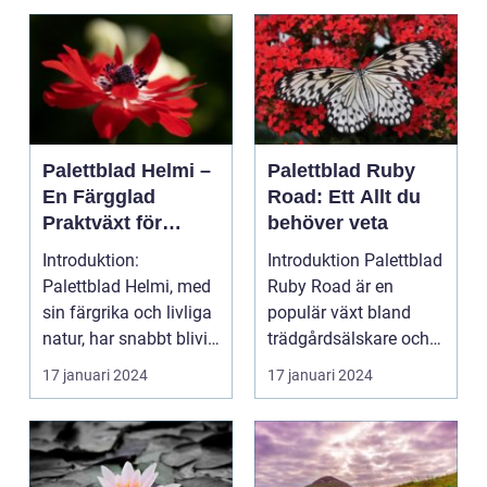
Palettblad Helmi –
Palettblad Ruby
En Färgglad
Road: Ett Allt du
Praktväxt för
behöver veta
Hemmet
Introduktion:
Introduktion Palettblad
Palettblad Helmi, med
Ruby Road är en
sin färgrika och livliga
populär växt bland
natur, har snabbt blivit
trädgårdsälskare och
en favorit bla...
inomhusväxtentusias..
17 januari 2024
17 januari 2024
.