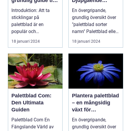
grundlig guide till
Djupgående
framgångsrik
Översikt
Introduktion: Att ta
En övergripande,
förökning
sticklingar på
grundlig översikt över
palettblad är en
"palettblad sorter
populär och
namn" Palettblad eller
spännande metod för
Coleus är en popu...
18 januari 2024
18 januari 2024
att föröka och...
Palettblad Com:
Plantera palettblad
Den Ultimata
– en mångsidig
Guiden
växt för
trädgårdsentusiast
Palettblad Com En
En övergripande,
er
Fängslande Värld av
grundlig översikt över