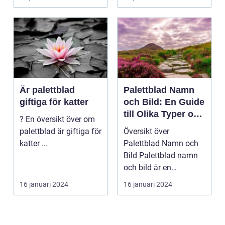
.
Är palettblad
Palettblad Namn
giftiga för katter
och Bild: En Guide
till Olika Typer och
? En översikt över om
Egenskaper
palettblad är giftiga för
Översikt över
katter ...
Palettblad Namn och
Bild Palettblad namn
och bild är en
fascinerande
16 januari 2024
16 januari 2024
universum av oli...