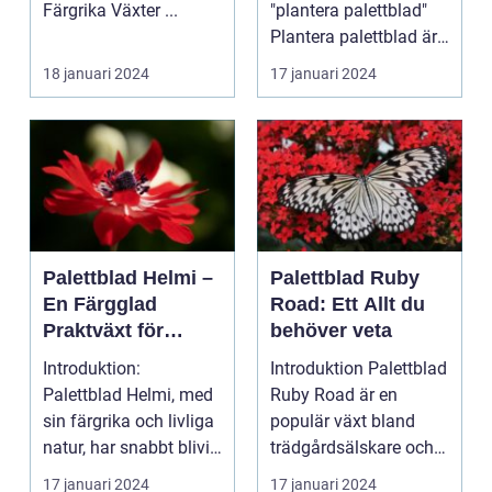
Färgrika Växter ...
"plantera palettblad"
Plantera palettblad är
en populär akt...
18 januari 2024
17 januari 2024
Palettblad Helmi –
Palettblad Ruby
En Färgglad
Road: Ett Allt du
Praktväxt för
behöver veta
Hemmet
Introduktion:
Introduktion Palettblad
Palettblad Helmi, med
Ruby Road är en
sin färgrika och livliga
populär växt bland
natur, har snabbt blivit
trädgårdsälskare och
en favorit bla...
inomhusväxtentusias..
17 januari 2024
17 januari 2024