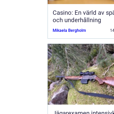
Casino: En värld av sp
och underhållning
Mikaela Bergholm
1
Jägarexamen intensivk