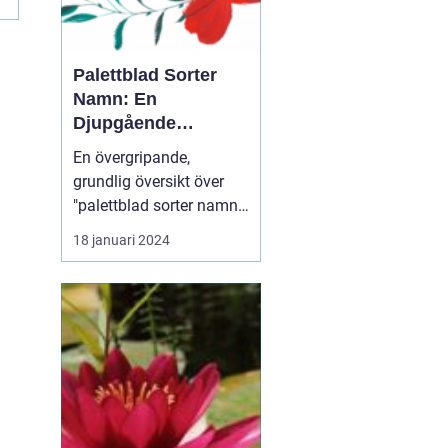
Palettblad Sorter
Namn: En
Djupgående
Översikt
En övergripande,
grundlig översikt över
"palettblad sorter namn"
Palettblad eller Coleus är
18 januari 2024
en populär växt som
används för att lägga till
färg och livlighet i
trädgårdar och
inomhusmiljöer. Dess
iögonfallande blad
kommer i olika färger,
former och ...