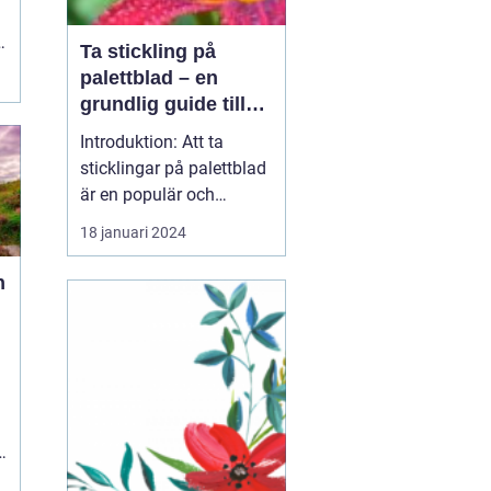
Ta stickling på
palettblad – en
grundlig guide till
framgångsrik
Introduktion: Att ta
förökning
sticklingar på palettblad
är en populär och
spännande metod för att
18 januari 2024
föröka och sprida denna
vackra växtart. I denna
n
artikel kommer vi att gå
in i detaljer om hur du
kan ta sticklingar på
palettblad, vilka olika
typer som finns o...
n