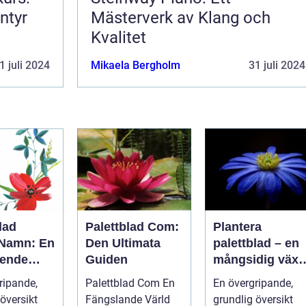
ntyr
Mästerverk av Klang och
Kvalitet
1 juli 2024
Mikaela Bergholm
31 juli 2024
lad
Palettblad Com:
Plantera
 Namn: En
Den Ultimata
palettblad – en
ende
Guiden
mångsidig växt
kt
för
ripande,
Palettblad Com En
En övergripande,
trädgårdsentusi
översikt
Fängslande Värld
grundlig översikt