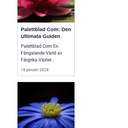
Palettblad Com: Den
Ultimata Guiden
Palettblad Com En
Fängslande Värld av
Färgrika Växter
Palettblad Com är en
18 januari 2024
populär webbplats bland
trädgårdsälskare och
växtentusiaster. Det är
en plats...