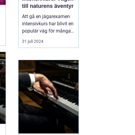
till naturens äventyr
Att gå en jägarexamen
intensivkurs har blivit en
populär väg för många
naturintresserade att
31 juli 2024
komma närmare
skogens liv och lära sig
ansvarsfull jakt. En väl
utformad kurs ger den
blivande jägaren de...