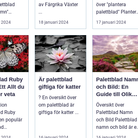
aster
ettblad
av Färgrika Växter
över "plantera
amn"
...
palettblad" Plantera
d eller
palettblad är en
i 2024
18 januari 2024
17 januari 2024
r en popu...
populär akt...
blad Ruby
Är palettblad
Palettblad Nam
tt Allt du
giftiga för katter
och Bild: En
r veta
Guide till Olika
? En översikt över
Typer och
tion
om palettblad är
Översikt över
Egenskaper
ad Ruby
giftiga för katter ...
Palettblad Namn
en populär
och Bild Palettblad
nd
namn och bild är e
sälskare
fascinerande
i 2024
16 januari 2024
16 januari 2024