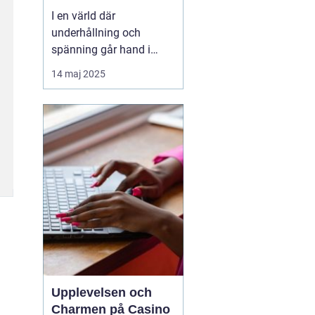
I en värld där
underhållning och
spänning går hand i
hand, står casinon som
14 maj 2025
en av de mest ikoniska
och lockande formerna
av tidsfördriv. Casinon
erbjuder en unik mix av
lyx, adrenalin och
möjligheter att vin...
Upplevelsen och
Charmen på Casino