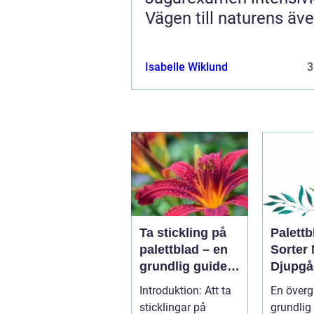
Vägen till naturens äve
Isabelle Wiklund
3
Ta stickling på
Palettb
palettblad – en
Sorter
grundlig guide
Djupgå
till framgångsrik
Översi
Introduktion: Att ta
En överg
förökning
sticklingar på
grundlig 