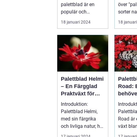
palettblad är en
över "pal
populär och
sorter n
spännande metod
Palettbla
18 januari 2024
18 januar
för att föröka och...
Coleus ä
Palettblad Helmi
Palett
– En Färgglad
Road: E
Praktväxt för
behöve
Hemmet
Introduktion:
Introduk
Palettblad Helmi,
Palettbl
med sin färgrika
Road är 
och livliga natur, har
växt bla
snabbt blivit en
trädgård
17 januari 2024
17 januar