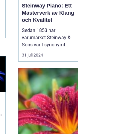
Steinway Piano: Ett
Mästerverk av Klang
och Kvalitet
Sedan 1853 har
varumärket Steinway &
Sons varit synonymt
med innovation,
31 juli 2024
excellens och
ouppnåelig klangkvalitet
när det kommer till
pianon. Genom att
blanda skickligt hantverk
med avancerad
teknologi har Steinway
pianon vunnit &ou...