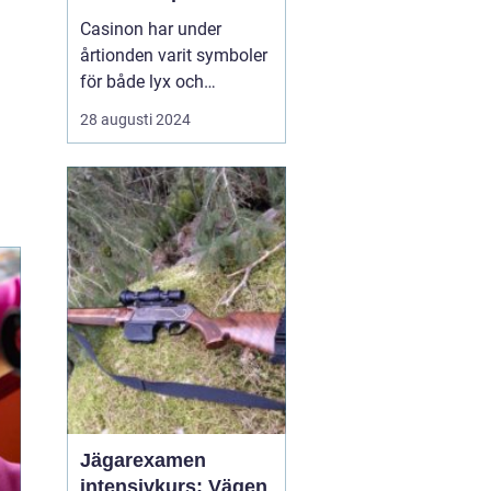
Casinon har under
årtionden varit symboler
för både lyx och
spänning. En plats där
28 augusti 2024
tur och skicklighet går
hand i hand, och där
varje besökare kan
drömma om att vinna
stort. Med glamour, flärd
och ...
Jägarexamen
intensivkurs: Vägen