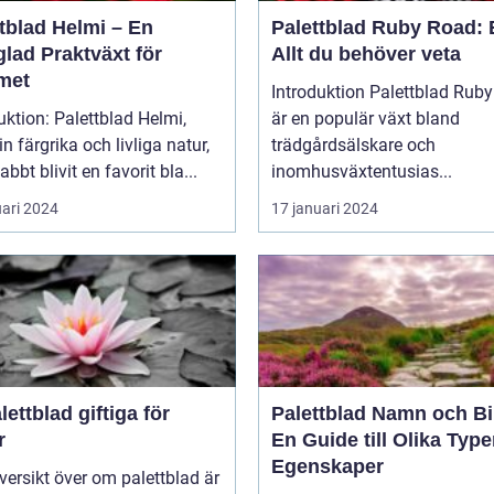
tblad Helmi – En
Palettblad Ruby Road: 
lad Praktväxt för
Allt du behöver veta
met
Introduktion Palettblad Ruby Road
uktion: Palettblad Helmi,
är en populär växt bland
n färgrika och livliga natur,
trädgårdsälskare och
abbt blivit en favorit bla...
inomhusväxtentusias...
uari 2024
17 januari 2024
lettblad giftiga för
Palettblad Namn och Bi
r
En Guide till Olika Type
Egenskaper