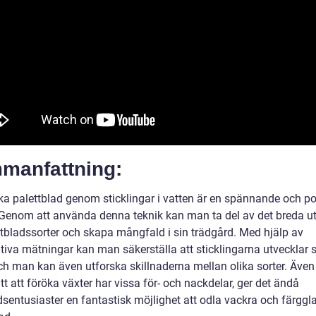
manfattning:
öka palettblad genom sticklingar i vatten är en spännande och p
Genom att använda denna teknik kan man ta del av det breda u
ttbladssorter och skapa mångfald i sin trädgård. Med hjälp av
ativa mätningar kan man säkerställa att sticklingarna utvecklar 
 och man kan även utforska skillnaderna mellan olika sorter. Äve
tt att föröka växter har vissa för- och nackdelar, ger det ändå
dsentusiaster en fantastisk möjlighet att odla vackra och färggl