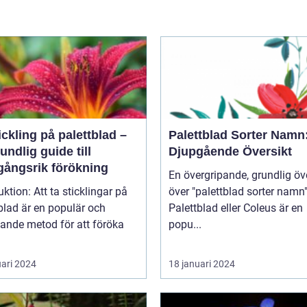
ickling på palettblad –
Palettblad Sorter Namn
undlig guide till
Djupgående Översikt
gångsrik förökning
En övergripande, grundlig öv
t ta sticklingar på
över "palettblad sorter namn
blad är en populär och
Palettblad eller Coleus är en
ande metod för att föröka
popu...
uari 2024
18 januari 2024