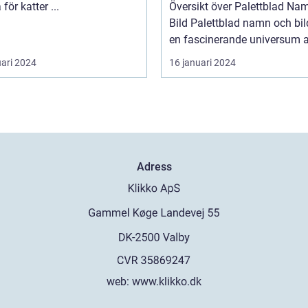
giftiga för katter ...
Översikt över Palettblad Na
Bild Palettblad namn och bild är
en fascinerande universum av
uari 2024
16 januari 2024
Adress
web:
www.klikko.dk