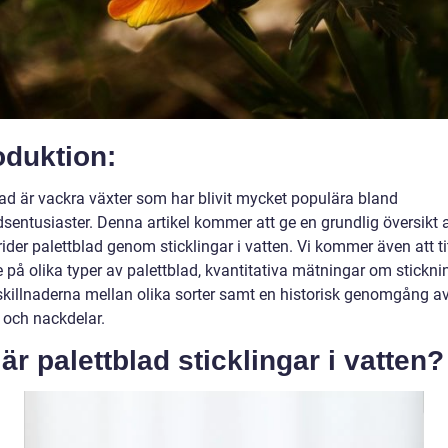
oduktion:
lad är vackra växter som har blivit mycket populära bland
dsentusiaster. Denna artikel kommer att ge en grundlig översikt 
der palettblad genom sticklingar i vatten. Vi kommer även att ti
på olika typer av palettblad, kvantitativa mätningar om sticknin
 skillnaderna mellan olika sorter samt en historisk genomgång a
 och nackdelar.
är palettblad sticklingar i vatten?