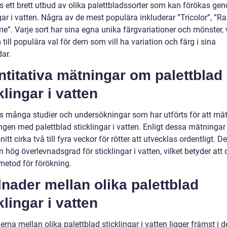
ns ett brett utbud av olika palettbladssorter som kan förökas ge
gar i vatten. Några av de mest populära inkluderar ”Tricolor”, ”R
e”. Varje sort har sina egna unika färgvariationer och mönster, v
till populära val för dem som vill ha variation och färg i sina
ar.
titativa mätningar om palettblad
klingar i vatten
ns många studier och undersökningar som har utförts för att mä
en med palettblad sticklingar i vatten. Enligt dessa mätningar t
tt cirka två till fyra veckor för rötter att utvecklas ordentligt. De
 hög överlevnadsgrad för sticklingar i vatten, vilket betyder att 
 metod för förökning.
lnader mellan olika palettblad
klingar i vatten
erna mellan olika palettblad sticklingar i vatten ligger främst i 