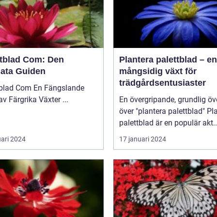
ttblad Com: Den
Plantera palettblad – en
mata Guiden
mångsidig växt för
trädgårdsentusiaster
 Com En Fängslande
Värld av Färgrika Växter ...
En övergripande, grundlig öv
över "plantera palettblad" Plantera
palettblad är en populär akt..
uari 2024
17 januari 2024