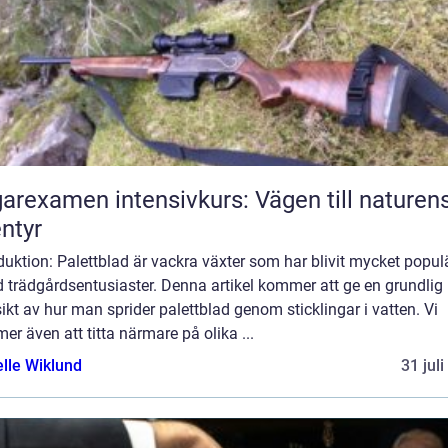
arexamen intensivkurs: Vägen till naturen
ntyr
duktion: Palettblad är vackra växter som har blivit mycket popul
 trädgårdsentusiaster. Denna artikel kommer att ge en grundlig
ikt av hur man sprider palettblad genom sticklingar i vatten. Vi
r även att titta närmare på olika ...
elle Wiklund
31 jul