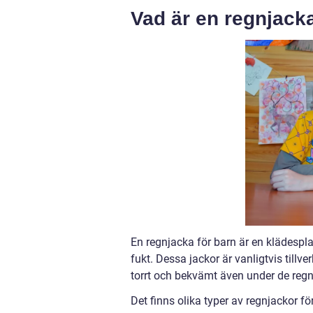
Vad är en regnjacka
En regnjacka för barn är en klädespl
fukt. Dessa jackor är vanligtvis tillv
torrt och bekvämt även under de reg
Det finns olika typer av regnjackor fö