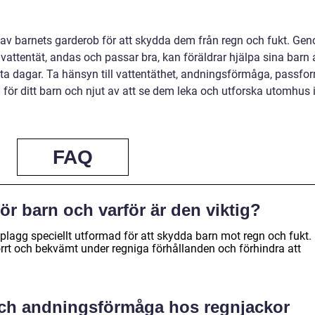
el av barnets garderob för att skydda dem från regn och fukt. Ge
 vattentät, andas och passar bra, kan föräldrar hjälpa sina barn 
ta dagar. Ta hänsyn till vattentäthet, andningsförmåga, passfo
 för ditt barn och njut av att se dem leka och utforska utomhus 
FAQ
ör barn och varför är den viktig?
plagg speciellt utformad för att skydda barn mot regn och fukt.
 torrt och bekvämt under regniga förhållanden och förhindra att
 och andningsförmåga hos regnjackor