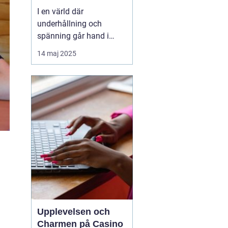
I en värld där
underhållning och
spänning går hand i
hand, står casinon som
14 maj 2025
en av de mest ikoniska
och lockande formerna
av tidsfördriv. Casinon
erbjuder en unik mix av
lyx, adrenalin och
möjligheter att vin...
Upplevelsen och
Charmen på Casino