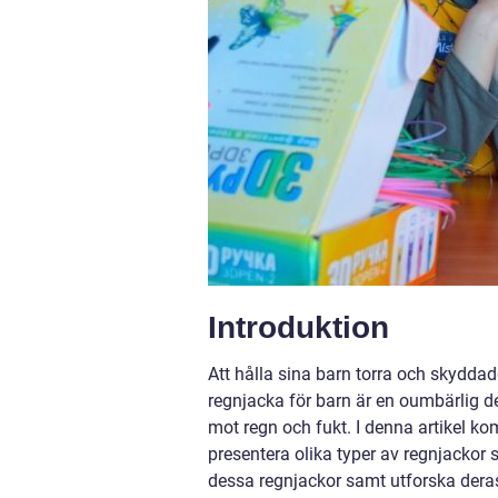
Introduktion
Att hålla sina barn torra och skyddade
regnjacka för barn är en oumbärlig d
mot regn och fukt. I denna artikel kom
presentera olika typer av regnjackor
dessa regnjackor samt utforska deras