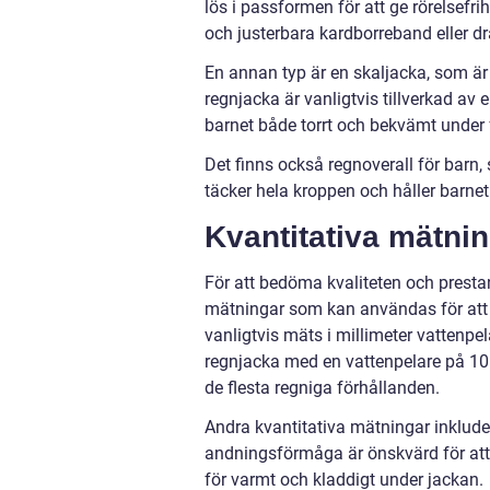
lös i passformen för att ge rörelsefr
och justerbara kardborreband eller d
En annan typ är en skaljacka, som är
regnjacka är vanligtvis tillverkad av
barnet både torrt och bekvämt under fy
Det finns också regnoverall för barn,
täcker hela kroppen och håller barnet t
Kvantitativa mätni
För att bedöma kvaliteten och prestan
mätningar som kan användas för att jä
vanligtvis mäts i millimeter vattenpe
regnjacka med en vattenpelare på 10
de flesta regniga förhållanden.
Andra kvantitativa mätningar inklud
andningsförmåga är önskvärd för att m
för varmt och kladdigt under jackan.