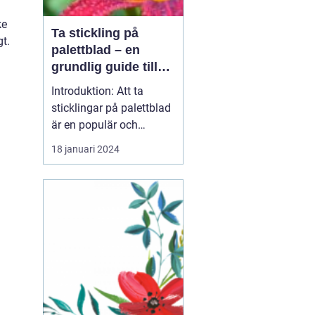
ke
Ta stickling på
gt.
palettblad – en
grundlig guide till
framgångsrik
Introduktion: Att ta
förökning
sticklingar på palettblad
är en populär och
spännande metod för att
18 januari 2024
föröka och sprida denna
vackra växtart. I denna
artikel kommer vi att gå
in i detaljer om hur du
kan ta sticklingar på
palettblad, vilka olika
typer som finns o...