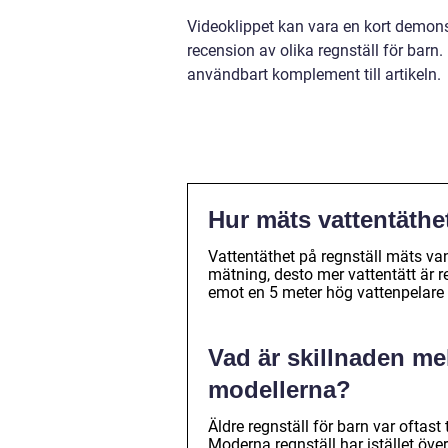
Videoklippet kan vara en kort demonstr
recension av olika regnställ för barn
användbart komplement till artikeln.
Hur mäts vattentäthe
Vattentäthet på regnställ mäts van
mätning, desto mer vattentätt är r
emot en 5 meter hög vattenpelare
Vad är skillnaden me
modellerna?
Äldre regnställ för barn var oftast
Moderna regnställ har istället över