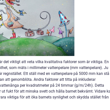
 det viktigt att veta vilka kvalitativa faktorer som är viktiga. En
äthet, som mäts i millimeter vattenpelare (mm vattenpelare). Ju
är regnstället. Ett ställ med en vattenpelare på 5000 mm kan stå
an att genomblöta. Andra faktorer att titta på inkluderar
attenånga per kvadratmeter på 24 timmar (g/m/24h). Detta
r ut fukt för att minska svett och hålla barnet bekvämt. Vidare k
vara viktiga för att öka barnets synlighet och skydda stället från