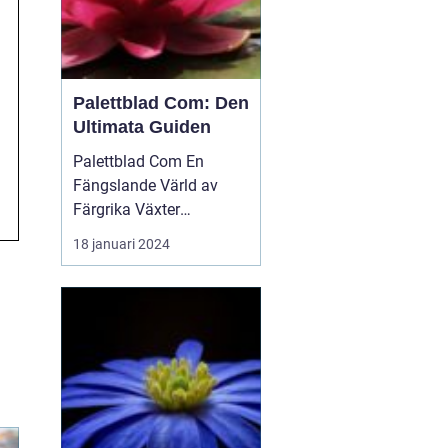
Palettblad Com: Den
Ultimata Guiden
Palettblad Com En
Fängslande Värld av
Färgrika Växter
Palettblad Com är en
18 januari 2024
populär webbplats bland
trädgårdsälskare och
växtentusiaster. Det är
en plats...