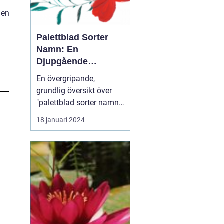
 en
Palettblad Sorter
Namn: En
Djupgående
Översikt
En övergripande,
grundlig översikt över
"palettblad sorter namn"
Palettblad eller Coleus är
18 januari 2024
en populär växt som
används för att lägga till
färg och livlighet i
trädgårdar och
inomhusmiljöer. Dess
iögonfallande blad
kommer i olika färger,
former och ...