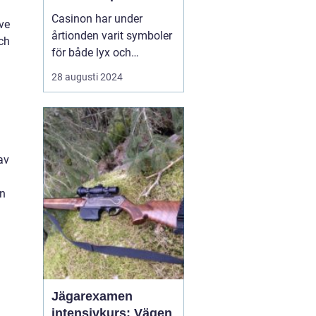
Casinon har under
ive
årtionden varit symboler
och
för både lyx och
spänning. En plats där
28 augusti 2024
tur och skicklighet går
hand i hand, och där
varje besökare kan
drömma om att vinna
stort. Med glamour, flärd
av
och ...
en
Jägarexamen
intensivkurs: Vägen