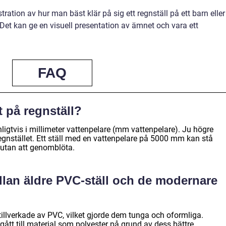
ation av hur man bäst klär på sig ett regnställ på ett barn eller
. Det kan ge en visuell presentation av ämnet och vara ett
FAQ
t på regnställ?
ligtvis i millimeter vattenpelare (mm vattenpelare). Ju högre
egnstället. Ett ställ med en vattenpelare på 5000 mm kan stå
 utan att genomblöta.
llan äldre PVC-ställ och de modernare
 tillverkade av PVC, vilket gjorde dem tunga och oformliga.
gått till material som polyester på grund av dess bättre