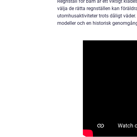
Regnställ för barn är ett viktigt kläd
välja de rätta regnställen kan föräld
utomhusaktiviteter trots dåligt väder.
modeller och en historisk genomgång bl