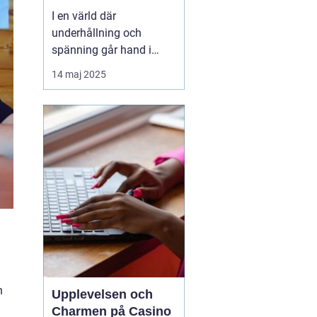
I en värld där
underhållning och
spänning går hand i
hand, står casinon som
14 maj 2025
en av de mest ikoniska
och lockande formerna
av tidsfördriv. Casinon
erbjuder en unik mix av
lyx, adrenalin och
möjligheter att vin...
n
Upplevelsen och
Charmen på Casino