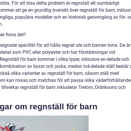
löta. För att lösa detta problem är regnställ ett oumbärligt
ommer att ge en grundlig översikt över regnställ för barn, inklus
lgängliga, populära modeller och en historisk genomgång av för- 
n.
per finns det?
ignade specifikt för att hålla regnet ute och barnen torra. De är
aterial som PVC eller polyester och har förstärkningar vid
egnställ för barn kommer i olika typer, inklusive en-delade och
en kombination av byxor och jacka, medan två-delade ställ består 
ckså olika varianter av regnställ för barn, såsom ställ med
som kan mixas och matchas för att passa olika väderförhålland
illverkar regnställ för barn inkluderar Tretorn, Didriksons och
gar om regnställ för barn