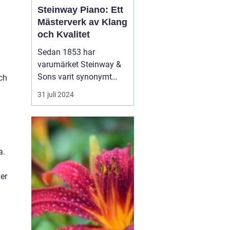
Steinway Piano: Ett
Mästerverk av Klang
och Kvalitet
Sedan 1853 har
varumärket Steinway &
Sons varit synonymt
ch
med innovation,
31 juli 2024
excellens och
ouppnåelig klangkvalitet
när det kommer till
pianon. Genom att
blanda skickligt hantverk
a.
med avancerad
teknologi har Steinway
er
pianon vunnit &ou...