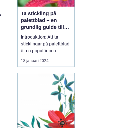
Ta stickling på
ka
palettblad – en
grundlig guide till
framgångsrik
Introduktion: Att ta
förökning
sticklingar på palettblad
är en populär och
spännande metod för att
18 januari 2024
föröka och sprida denna
vackra växtart. I denna
artikel kommer vi att gå
in i detaljer om hur du
kan ta sticklingar på
palettblad, vilka olika
typer som finns o...