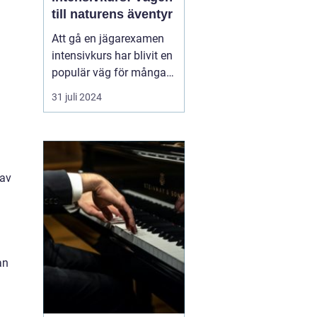
till naturens äventyr
Att gå en jägarexamen
intensivkurs har blivit en
populär väg för många
naturintresserade att
31 juli 2024
komma närmare
skogens liv och lära sig
ansvarsfull jakt. En väl
utformad kurs ger den
blivande jägaren de...
 av
an