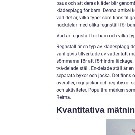
paus och att deras kläder blir genomb
klädesplagg för barn. Denna artikel k
vad det är, vilka typer som finns til
nackdelar med olika regnställ för bar
Vad är regnställ för barn och vilka ty
Regnställ är en typ av klädesplagg des
vanligtvis tillverkade av vattentätt m
sömmarna för att förhindra läckage. R
två-delade ställ. En-delade ställ är 
separata byxor och jacka. Det finns o
overaller, regnjackor och regnbyxor 
och aktiviteter. Populära märken som t
Reima.
Kvantitativa mätnin