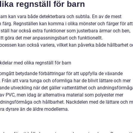
ika regnställ för barn
 barn kan vara både detekterbara och subtila. En av de mest
 färg. Regnställen kan komma i olika mönster och färger för att
a ställ har också extra funktioner som justerbara ärmar och ben,
att göra det mer anpassningsbart och funktionellt.
rocessen kan också variera, vilket kan påverka både hållbarhet o
delar med olika regnställ för barn
nomgått betydande förbättringar för att uppfylla de växande
Från att vara tunga och oformliga har de blivit lättare och mer
dande utveckling när det gäller vattentäthet och andningsförmåg
t av PVC, men idag är alternativa material som polyester mer
ndningsförmåga och hållbarhet. Nackdelen med de lättare och m
ra dyrare än de äldre modellerna.