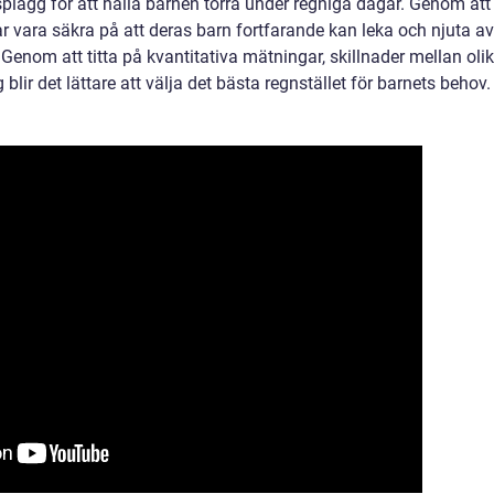
esplagg för att hålla barnen torra under regniga dagar. Genom att
rar vara säkra på att deras barn fortfarande kan leka och njuta av
 Genom att titta på kvantitativa mätningar, skillnader mellan oli
ir det lättare att välja det bästa regnstället för barnets behov.