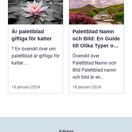
Är palettblad
Palettblad Namn
giftiga för katter
och Bild: En Guide
till Olika Typer och
? En översikt över om
Egenskaper
palettblad är giftiga för
Översikt över
katter ...
Palettblad Namn och
Bild Palettblad namn
och bild är en
fascinerande
16 januari 2024
16 januari 2024
universum av oli...
Adress