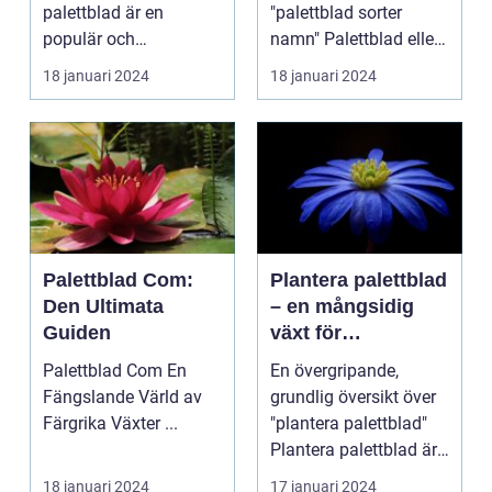
palettblad är en
"palettblad sorter
populär och
namn" Palettblad eller
spännande metod för
Coleus är en popu...
18 januari 2024
18 januari 2024
att föröka och...
Palettblad Com:
Plantera palettblad
Den Ultimata
– en mångsidig
Guiden
växt för
trädgårdsentusiast
Palettblad Com En
En övergripande,
er
Fängslande Värld av
grundlig översikt över
Färgrika Växter ...
"plantera palettblad"
Plantera palettblad är
en populär akt...
18 januari 2024
17 januari 2024