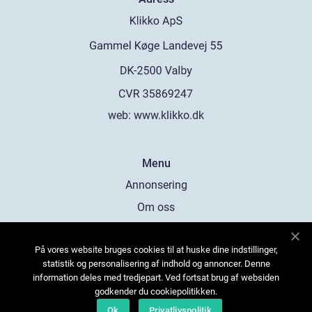
web:
www.klikko.dk
Menu
Annonsering
Om oss
Cookies
På vores website bruges cookies til at huske dine indstillinger,
Kontakta oss
statistik og personalisering af indhold og annoncer. Denne
Sitemap
information deles med tredjepart. Ved fortsat brug af websiden
godkender du cookiepolitikken.
Ok
Privatlivspolitik