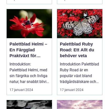
Palettblad Helmi –
Palettblad Ruby
En Färgglad
Road: Ett Allt du
Praktväxt för
behöver veta
Hemmet
Introduktion:
Introduktion Palettblad
Palettblad Helmi, med
Ruby Road är en
sin färgrika och livliga
populär växt bland
natur, har snabbt blivit
trädgårdsälskare och
en favorit bla...
inomhusväxtentusias..
17 januari 2024
17 januari 2024
.