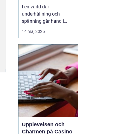
I en värld där
underhållning och
spänning går hand i
hand, står casinon som
14 maj 2025
en av de mest ikoniska
och lockande formerna
av tidsfördriv. Casinon
erbjuder en unik mix av
lyx, adrenalin och
möjligheter att vin...
Upplevelsen och
Charmen på Casino