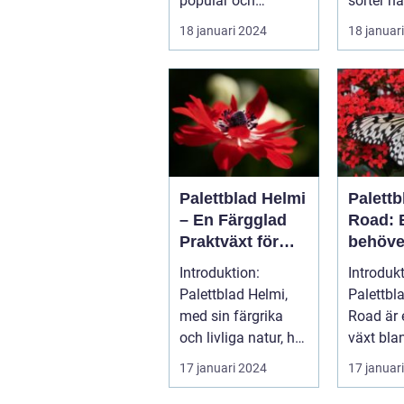
populär och
sorter n
spännande metod
Palettbla
18 januari 2024
18 januar
för att föröka och...
Coleus ä
Palettblad Helmi
Palett
– En Färgglad
Road: E
Praktväxt för
behöve
Hemmet
Introduktion:
Introduk
Palettblad Helmi,
Palettbl
med sin färgrika
Road är 
och livliga natur, har
växt bla
snabbt blivit en
trädgård
17 januari 2024
17 januar
favorit bla...
och
inomhus