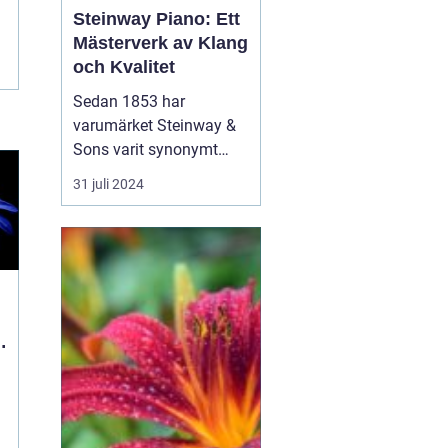
Steinway Piano: Ett
Mästerverk av Klang
och Kvalitet
Sedan 1853 har
varumärket Steinway &
Sons varit synonymt
med innovation,
31 juli 2024
excellens och
ouppnåelig klangkvalitet
när det kommer till
pianon. Genom att
blanda skickligt hantverk
med avancerad
teknologi har Steinway
pianon vunnit &ou...