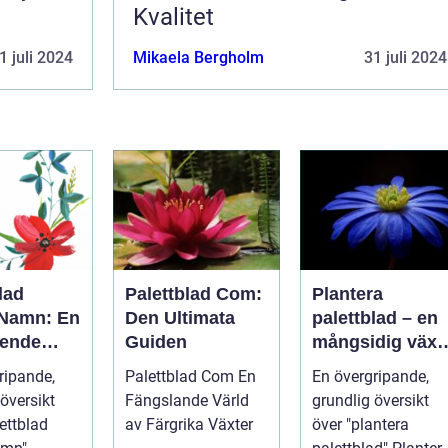
Kvalitet
1 juli 2024
Mikaela Bergholm
31 juli 2024
lad
Palettblad Com:
Plantera
 Namn: En
Den Ultimata
palettblad – en
ende
Guiden
mångsidig växt
kt
för
ripande,
Palettblad Com En
En övergripande,
trädgårdsentusi
översikt
Fängslande Värld
grundlig översikt
aster
ettblad
av Färgrika Växter
över "plantera