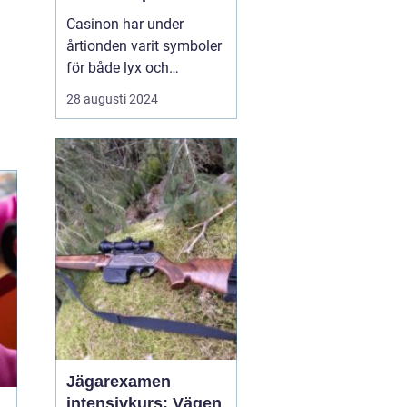
Casinon har under
årtionden varit symboler
för både lyx och
spänning. En plats där
28 augusti 2024
tur och skicklighet går
hand i hand, och där
varje besökare kan
drömma om att vinna
stort. Med glamour, flärd
och ...
Jägarexamen
intensivkurs: Vägen