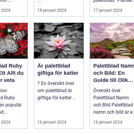
amn"
...
palettblad" Plantera
d eller
palettblad är en
i 2024
18 januari 2024
17 januari 2024
r en popu...
populär akt...
blad Ruby
Är palettblad
Palettblad Nam
tt Allt du
giftiga för katter
och Bild: En
r veta
Guide till Olika
? En översikt över
Typer och
tion
om palettblad är
Översikt över
Egenskaper
ad Ruby
giftiga för katter ...
Palettblad Namn
en populär
och Bild Palettblad
nd
namn och bild är e
sälskare
fascinerande
i 2024
16 januari 2024
16 januari 2024
universum av oli...
växtentusi