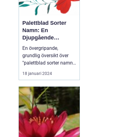
Palettblad Sorter
Namn: En
Djupgående
Översikt
En övergripande,
grundlig översikt över
"palettblad sorter namn"
Palettblad eller Coleus är
18 januari 2024
en populär växt som
används för att lägga till
färg och livlighet i
trädgårdar och
inomhusmiljöer. Dess
iögonfallande blad
kommer i olika färger,
former och ...