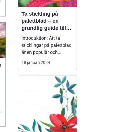
Ta stickling på
palettblad – en
grundlig guide till
framgångsrik
Introduktion: Att ta
förökning
sticklingar på palettblad
är en populär och
spännande metod för att
18 januari 2024
n
föröka och sprida denna
vackra växtart. I denna
artikel kommer vi att gå
in i detaljer om hur du
kan ta sticklingar på
palettblad, vilka olika
typer som finns o...
n