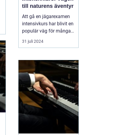
till naturens äventyr
Att gå en jägarexamen
intensivkurs har blivit en
populär väg för många
naturintresserade att
31 juli 2024
komma närmare
skogens liv och lära sig
ansvarsfull jakt. En väl
utformad kurs ger den
blivande jägaren de...