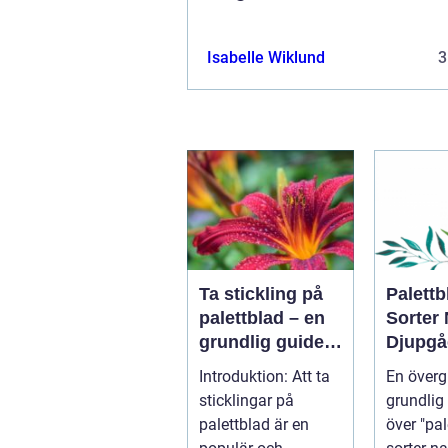
Isabelle Wiklund
3
Ta stickling på
Palettb
palettblad – en
Sorter
grundlig guide
Djupgå
till framgångsrik
Översi
Introduktion: Att ta
En överg
förökning
sticklingar på
grundlig 
palettblad är en
över "pal