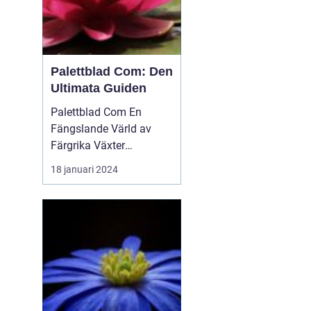
Palettblad Com: Den
Ultimata Guiden
Palettblad Com En
Fängslande Värld av
Färgrika Växter
Palettblad Com är en
18 januari 2024
populär webbplats bland
trädgårdsälskare och
växtentusiaster. Det är
en plats...