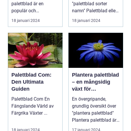
palettblad är en
"palettblad sorter
populär och
namn" Palettblad eller
spännande metod för
Coleus är en popu...
18 januari 2024
18 januari 2024
att föröka och...
Palettblad Com:
Plantera palettblad
Den Ultimata
– en mångsidig
Guiden
växt för
trädgårdsentusiast
Palettblad Com En
En övergripande,
er
Fängslande Värld av
grundlig översikt över
Färgrika Växter ...
"plantera palettblad"
Plantera palettblad är
en populär akt...
18 januari 2024
17 januari 2024