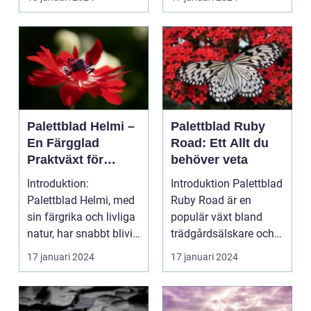
Palettblad Helmi –
Palettblad Ruby
En Färgglad
Road: Ett Allt du
Praktväxt för
behöver veta
Hemmet
Introduktion:
Introduktion Palettblad
Palettblad Helmi, med
Ruby Road är en
sin färgrika och livliga
populär växt bland
natur, har snabbt blivit
trädgårdsälskare och
en favorit bla...
inomhusväxtentusias..
17 januari 2024
17 januari 2024
.