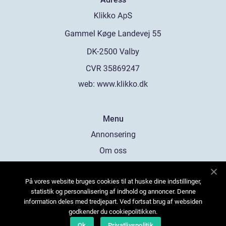
web:
www.klikko.dk
Menu
Annonsering
Om oss
Cookies
På vores website bruges cookies til at huske dine indstillinger,
Kontakta oss
statistik og personalisering af indhold og annoncer. Denne
Sitemap
information deles med tredjepart. Ved fortsat brug af websiden
godkender du cookiepolitikken.
Ok
Privatlivspolitik