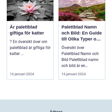
Är palettblad
Palettblad Namn
giftiga för katter
och Bild: En Guide
till Olika Typer och
? En översikt över om
Egenskaper
palettblad är giftiga för
Översikt över
katter ...
Palettblad Namn och
Bild Palettblad namn
och bild är en
fascinerande
16 januari 2024
16 januari 2024
universum av oli...
Adress