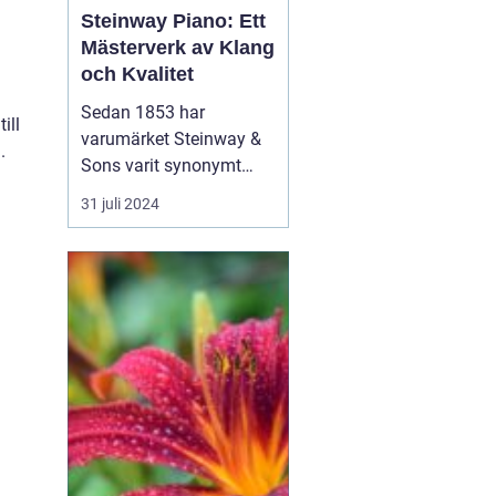
Steinway Piano: Ett
Mästerverk av Klang
och Kvalitet
Sedan 1853 har
ill
varumärket Steinway &
.
Sons varit synonymt
med innovation,
31 juli 2024
excellens och
ouppnåelig klangkvalitet
när det kommer till
pianon. Genom att
blanda skickligt hantverk
med avancerad
teknologi har Steinway
pianon vunnit &ou...