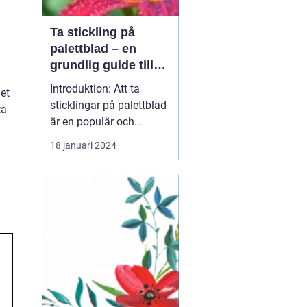
Ta stickling på
palettblad – en
grundlig guide till
framgångsrik
Introduktion: Att ta
Det
förökning
sticklingar på palettblad
ta
är en populär och
spännande metod för att
18 januari 2024
föröka och sprida denna
vackra växtart. I denna
artikel kommer vi att gå
in i detaljer om hur du
kan ta sticklingar på
palettblad, vilka olika
typer som finns o...