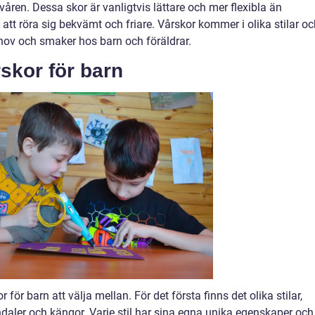
åren. Dessa skor är vanligtvis lättare och mer flexibla än
t att röra sig bekvämt och friare. Vårskor kommer i olika stilar o
ehov och smaker hos barn och föräldrar.
skor för barn
för barn att välja mellan. För det första finns det olika stilar,
andaler och kängor. Varje stil har sina egna unika egenskaper och