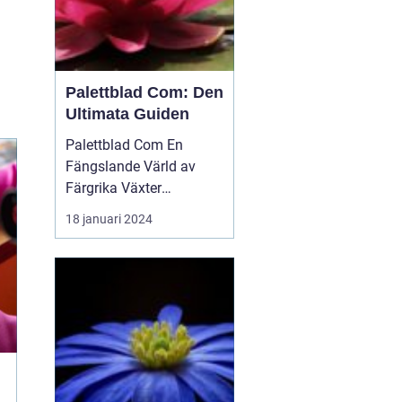
Palettblad Com: Den
Ultimata Guiden
Palettblad Com En
Fängslande Värld av
Färgrika Växter
Palettblad Com är en
18 januari 2024
populär webbplats bland
trädgårdsälskare och
växtentusiaster. Det är
en plats...