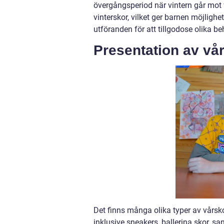
övergångsperiod när vintern går mot v
vinterskor, vilket ger barnen möjlighe
utföranden för att tillgodose olika b
Presentation av vår
Det finns många olika typer av vårskor 
inklusive sneakers, ballerina skor, s