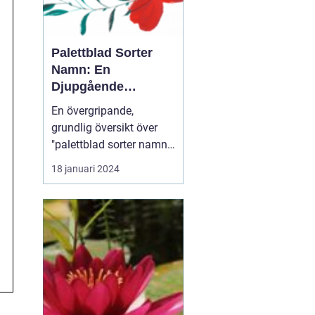
Palettblad Sorter
Namn: En
Djupgående
Översikt
En övergripande,
grundlig översikt över
"palettblad sorter namn"
Palettblad eller Coleus är
18 januari 2024
en populär växt som
används för att lägga till
färg och livlighet i
trädgårdar och
inomhusmiljöer. Dess
iögonfallande blad
kommer i olika färger,
former och ...