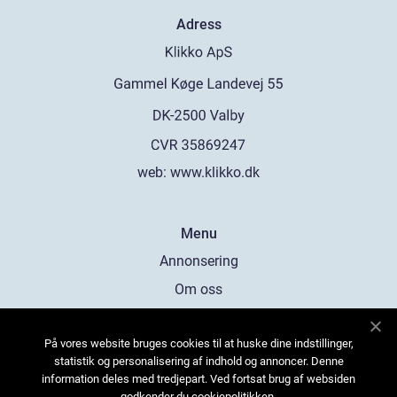
Adress
web:
www.klikko.dk
Menu
Annonsering
Om oss
Cookies
På vores website bruges cookies til at huske dine indstillinger,
Kontakta oss
statistik og personalisering af indhold og annoncer. Denne
Sitemap
information deles med tredjepart. Ved fortsat brug af websiden
godkender du cookiepolitikken.