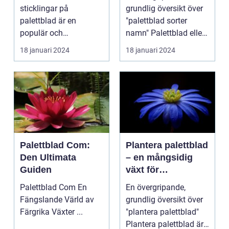
förökning
sticklingar på
grundlig översikt över
palettblad är en
"palettblad sorter
populär och
namn" Palettblad eller
spännande metod för
Coleus är en popu...
18 januari 2024
18 januari 2024
att föröka och...
Palettblad Com:
Plantera palettblad
Den Ultimata
– en mångsidig
Guiden
växt för
trädgårdsentusiast
Palettblad Com En
En övergripande,
er
Fängslande Värld av
grundlig översikt över
Färgrika Växter ...
"plantera palettblad"
Plantera palettblad är