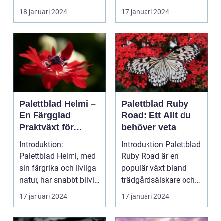
en populär akt...
18 januari 2024
17 januari 2024
Palettblad Helmi –
Palettblad Ruby
En Färgglad
Road: Ett Allt du
Praktväxt för
behöver veta
Hemmet
Introduktion:
Introduktion Palettblad
Palettblad Helmi, med
Ruby Road är en
sin färgrika och livliga
populär växt bland
natur, har snabbt blivit
trädgårdsälskare och
en favorit bla...
inomhusväxtentusias..
17 januari 2024
17 januari 2024
.