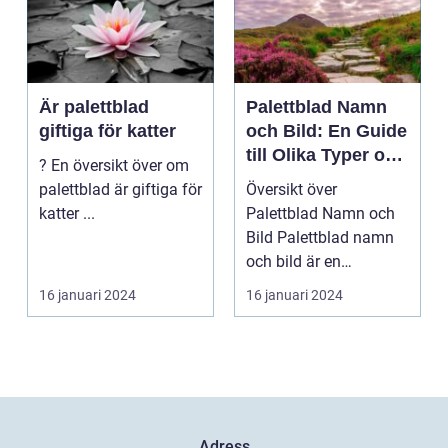
Är palettblad
Palettblad Namn
giftiga för katter
och Bild: En Guide
till Olika Typer och
? En översikt över om
Egenskaper
palettblad är giftiga för
Översikt över
katter ...
Palettblad Namn och
Bild Palettblad namn
och bild är en
fascinerande
16 januari 2024
16 januari 2024
universum av oli...
Adress