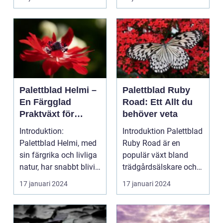
Palettblad Helmi –
Palettblad Ruby
En Färgglad
Road: Ett Allt du
Praktväxt för
behöver veta
Hemmet
Introduktion:
Introduktion Palettblad
Palettblad Helmi, med
Ruby Road är en
sin färgrika och livliga
populär växt bland
natur, har snabbt blivit
trädgårdsälskare och
en favorit bla...
inomhusväxtentusias..
17 januari 2024
17 januari 2024
.