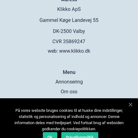
web:
www.klikko.dk
Menu
Annonsering
Om oss
Cookies
På vores website bruges cookies til at huske dine indstillinger,
Kontakta oss
statistik og personalisering af indhold og annoncer. Denne
Sitemap
information deles med tredjepart. Ved fortsat brug af websiden
godkender du cookiepolitikken.
Ok
Privatlivspolitik