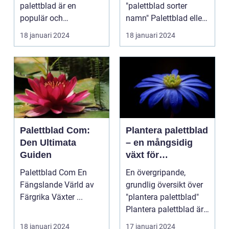
palettblad är en
"palettblad sorter
populär och
namn" Palettblad eller
spännande metod för
Coleus är en popu...
18 januari 2024
18 januari 2024
att föröka och...
Palettblad Com:
Plantera palettblad
Den Ultimata
– en mångsidig
Guiden
växt för
trädgårdsentusiast
Palettblad Com En
En övergripande,
er
Fängslande Värld av
grundlig översikt över
Färgrika Växter ...
"plantera palettblad"
Plantera palettblad är
en populär akt...
18 januari 2024
17 januari 2024