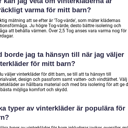
 kan jag veta om vinterkläderna är
lräckligt varma för mitt barn?
ktig mätning att se efter är 'Tog-värde', som mäter klädernas
ationsförmåga. Ju högre Tog-värde, desto bättre isolering och
åga att behålla värmen. Över 2,5 Tog anses vara varma nog för 
rdagar.
 borde jag ta hänsyn till när jag väljer
terkläder för mitt barn?
u väljer vinterkläder för ditt barn, se till att ta hänsyn till
rialvalet, design och passform samt vatten- och vindtäthet. Välj
tetskläder av hållbara material och med bra isolering för att ge d
 bästa möjliga komfort och skydd.
ka typer av vinterkläder är populära för
rn?
ära typer av vinterkläder för barn inkluderar jackor, overaller, m