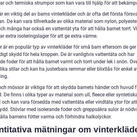
ar och termiska strumpor som kan vara till hjälp för att bekämp
r en viktig del av barns vinterkläder och är ofta det första försv
n. De kan vara tillverkade av olika material som nylon, polyester
och många har också en vattentät yta för att hålla barnet torrt. V
ar extra isoleringslager för att ge extra värme.
r är en populär typ av vinterkläder för små barn eftersom de ger
digt skydd för hela kroppen. De är vanligtvis vattentäta och har
de foder för att hålla barnet varmt och torrt under lek i snön. Ove
olika stilar och kan ha justerbara remmar eller blixtlås för enkel 
ing.
och mössor är viktiga för att skydda barnets händer och huvud f
. De finns i olika typer av material som ull, fleece eller syntetisk
 och kan vara försedda med vattentäta eller vindtäta ytor för at
kydd. Stövlar med isolerande foder och greppsäkra sulor är nöd
hålla barnens fötter varma och förhindra halkolyckor.
titativa mätningar om vinterkläd