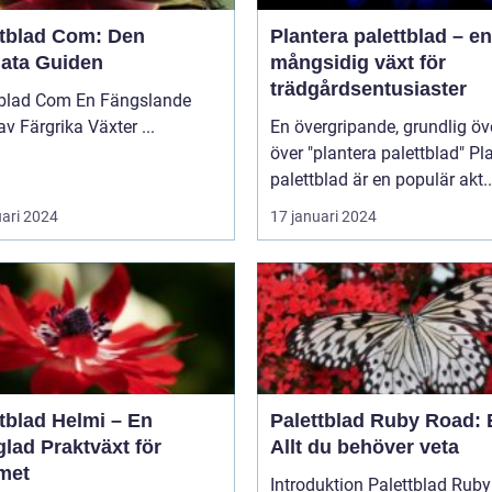
ttblad Com: Den
Plantera palettblad – en
mata Guiden
mångsidig växt för
trädgårdsentusiaster
 Com En Fängslande
Värld av Färgrika Växter ...
En övergripande, grundlig öv
över "plantera palettblad" Plantera
palettblad är en populär akt..
uari 2024
17 januari 2024
tblad Helmi – En
Palettblad Ruby Road: 
lad Praktväxt för
Allt du behöver veta
met
Introduktion Palettblad Ruby Road