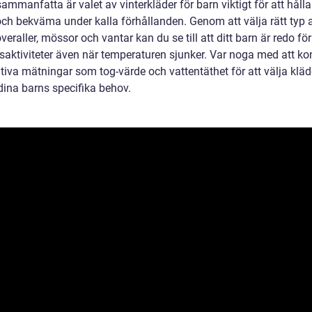
sammanfatta är valet av vinterkläder för barn viktigt för att håll
ch bekväma under kalla förhållanden. Genom att välja rätt typ 
overaller, mössor och vantar kan du se till att ditt barn är redo för
aktiviteter även när temperaturen sjunker. Var noga med att kon
ativa mätningar som tog-värde och vattentäthet för att välja klä
dina barns specifika behov.