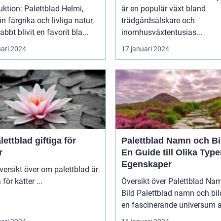
uktion: Palettblad Helmi,
är en populär växt bland
n färgrika och livliga natur,
trädgårdsälskare och
abbt blivit en favorit bla...
inomhusväxtentusias...
uari 2024
17 januari 2024
lettblad giftiga för
Palettblad Namn och Bi
r
En Guide till Olika Type
Egenskaper
giftiga för katter ...
Översikt över Palettblad Na
Bild Palettblad namn och bild är
en fascinerande universum av