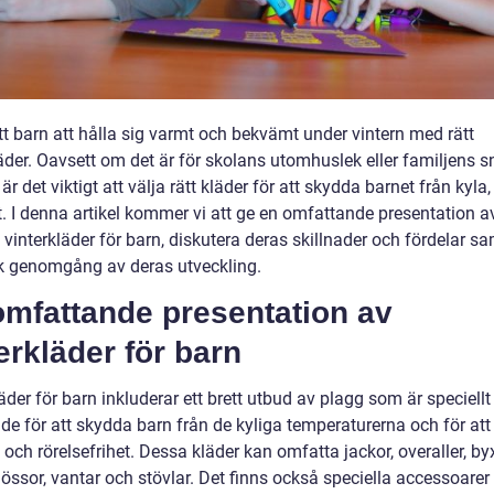
tt barn att hålla sig varmt och bekvämt under vintern med rätt
äder. Oavsett om det är för skolans utomhuslek eller familjens s
 är det viktigt att välja rätt kläder för att skydda barnet från kyla,
. I denna artikel kommer vi att ge en omfattande presentation av
 vinterkläder för barn, diskutera deras skillnader och fördelar sa
sk genomgång av deras utveckling.
omfattande presentation av
erkläder för barn
äder för barn inkluderar ett brett utbud av plagg som är speciellt
de för att skydda barn från de kyliga temperaturerna och för att
och rörelsefrihet. Dessa kläder kan omfatta jackor, overaller, byx
mössor, vantar och stövlar. Det finns också speciella accessoare