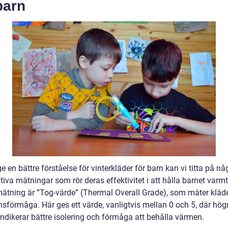
barn
ge en bättre förståelse för vinterkläder för barn kan vi titta på nå
tiva mätningar som rör deras effektivitet i att hålla barnet varmt
mätning är ”Tog-värde” (Thermal Overall Grade), som mäter kläd
nsförmåga. Här ges ett värde, vanligtvis mellan 0 och 5, där hög
indikerar bättre isolering och förmåga att behålla värmen.