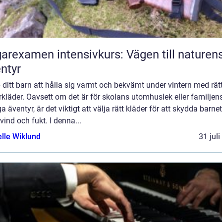
arexamen intensivkurs: Vägen till naturen
ntyr
 ditt barn att hålla sig varmt och bekvämt under vintern med rät
rkläder. Oavsett om det är för skolans utomhuslek eller familjen
a äventyr, är det viktigt att välja rätt kläder för att skydda barne
 vind och fukt. I denna...
elle Wiklund
31 jul