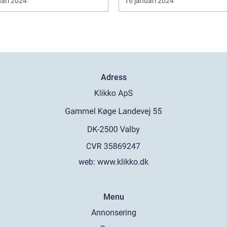
uari 2024
16 januari 2024
Adress
web:
www.klikko.dk
Menu
Annonsering