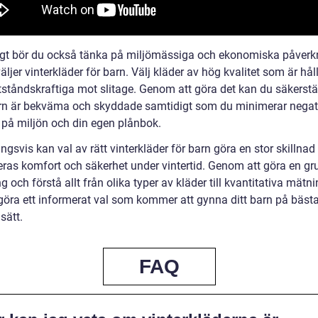
gt bör du också tänka på miljömässiga och ekonomiska påverk
äljer vinterkläder för barn. Välj kläder av hög kvalitet som är hål
ståndskraftiga mot slitage. Genom att göra det kan du säkerstäl
rn är bekväma och skyddade samtidigt som du minimerar negat
r på miljön och din egen plånbok.
ngsvis kan val av rätt vinterkläder för barn göra en stor skillnad
deras komfort och säkerhet under vintertid. Genom att göra en gr
g och förstå allt från olika typer av kläder till kvantitativa mätn
göra ett informerat val som kommer att gynna ditt barn på bäst
sätt.
FAQ