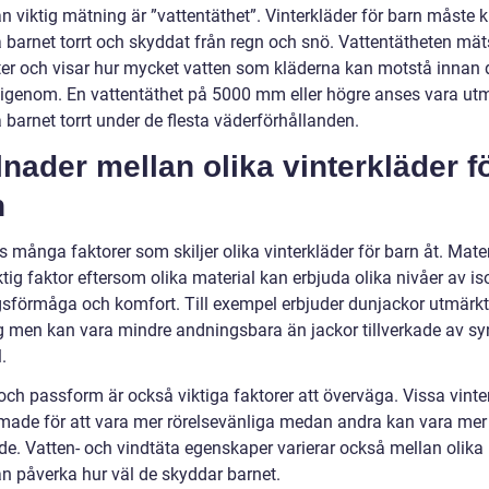
 viktig mätning är ”vattentäthet”. Vinterkläder för barn måste k
a barnet torrt och skyddat från regn och snö. Vattentätheten mät
ter och visar hur mycket vatten som kläderna kan motstå innan 
 igenom. En vattentäthet på 5000 mm eller högre anses vara utm
a barnet torrt under de flesta väderförhållanden.
lnader mellan olika vinterkläder f
n
s många faktorer som skiljer olika vinterkläder för barn åt. Mater
ktig faktor eftersom olika material kan erbjuda olika nivåer av iso
sförmåga och komfort. Till exempel erbjuder dunjackor utmärkt
ng men kan vara mindre andningsbara än jackor tillverkade av sy
.
och passform är också viktiga faktorer att överväga. Vissa vinte
rmade för att vara mer rörelsevänliga medan andra kan vara mer
de. Vatten- och vindtäta egenskaper varierar också mellan olika 
an påverka hur väl de skyddar barnet.