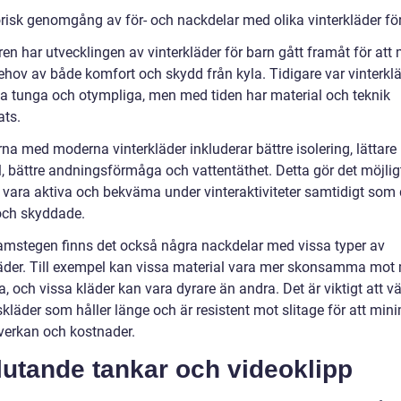
orisk genomgång av för- och nackdelar med olika vinterkläder fö
en har utvecklingen av vinterkläder för barn gått framåt för att
ehov av både komfort och skydd från kyla. Tidigare var vinterklä
ta tunga och otympliga, men med tiden har material och teknik
ats.
na med moderna vinterkläder inkluderar bättre isolering, lättare
, bättre andningsförmåga och vattentäthet. Detta gör det möjligt
t vara aktiva och bekväma under vinteraktiviteter samtidigt som 
ch skyddade.
ramstegen finns det också några nackdelar med vissa typer av
läder. Till exempel kan vissa material vara mer skonsamma mot 
, och vissa kläder kan vara dyrare än andra. Det är viktigt att vä
skläder som håller länge och är resistent mot slitage för att min
verkan och kostnader.
lutande tankar och videoklipp