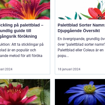
ickling på palettblad –
Palettblad Sorter Namn
undlig guide till
Djupgående Översikt
gångsrik förökning
En övergripande, grundlig öv
t ta sticklingar på
över "palettblad sorter namn
blad är en populär och
Palettblad eller Coleus är en
ande metod för att föröka
popu...
uari 2024
18 januari 2024