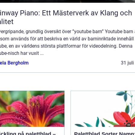
inway Piano: Ett Mästerverk av Klang och
litet
ergripande, grundlig översikt över ”youtube barn” Youtube barn 
som används för att beskriva en värld av barninriktade innehåll
be, en av världens största plattformar för videodelning. Denna
be-nisch har vuxit ...
ela Bergholm
31 jul
ickling på palettblad –
Palettblad Sorter Namn