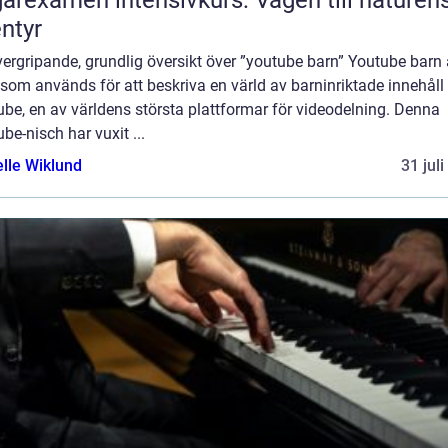
arexamen intensivkurs: Vägen till naturen
ntyr
ergripande, grundlig översikt över ”youtube barn” Youtube barn 
som används för att beskriva en värld av barninriktade innehåll
be, en av världens största plattformar för videodelning. Denna
be-nisch har vuxit ...
elle Wiklund
31 jul