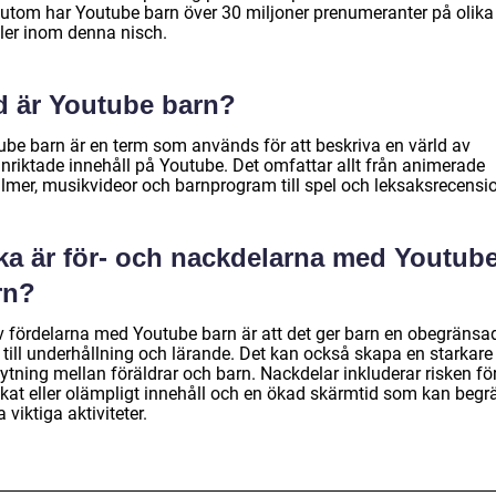
utom har Youtube barn över 30 miljoner prenumeranter på olika
ler inom denna nisch.
d är Youtube barn?
ube barn är en term som används för att beskriva en värld av
inriktade innehåll på Youtube. Det omfattar allt från animerade
ilmer, musikvideor och barnprogram till spel och leksaksrecensio
lka är för- och nackdelarna med Youtub
rn?
v fördelarna med Youtube barn är att det ger barn en obegränsa
 till underhållning och lärande. Det kan också skapa en starkare
ytning mellan föräldrar och barn. Nackdelar inkluderar risken fö
kat eller olämpligt innehåll och en ökad skärmtid som kan begr
 viktiga aktiviteter.