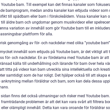
v Youtube barn. Till exempel kan det finnas kanaler som fokuser
de barnprogram, medan andra kanaler kan erbjuda videor som r
ifikt till spädbarn eller barn i förskoleåldern. Vissa kanaler kan 
g till äldre barn och ungdomar genom musikvideor eller spelrecen
denna variation av innehåll som gör Youtube barn till en inklude
assningsbar plattform för alla.
orisk genomgång av för- och nackdelar med olika ”youtube barn”
ycket innehåll som erbjuds på Youtube barn, är det viktigt att t
ss för- och nackdelar. En av fördelarna med Youtube barn är att 
änsad källa till underhållning och lärande för barn över hela vä
t titta på videor kan barn utveckla sina intellektuella och kreat
ter samtidigt som de har roligt. Det hjälper också till att skapa 
e anknytning mellan föräldrar och barn, som kan dela dessa upp
mans.
 sidan finns det också utmaningar och risker med Youtube barn.
framträdande problemen är att det kan vara svårt att filtrera bo
eller olämpligt innehåll. Detta kan vara oroande för föräldrar so