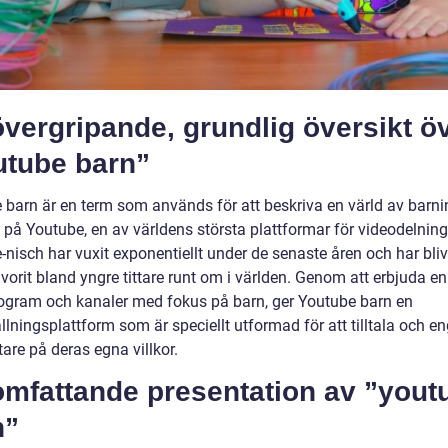
vergripande, grundlig översikt ö
utube barn”
 barn är en term som används för att beskriva en värld av barni
l på Youtube, en av världens största plattformar för videodelnin
nisch har vuxit exponentiellt under de senaste åren och har bliv
avorit bland yngre tittare runt om i världen. Genom att erbjuda 
rogram och kanaler med fokus på barn, ger Youtube barn en
lningsplattform som är speciellt utformad för att tilltala och e
tare på deras egna villkor.
omfattande presentation av ”yout
n”