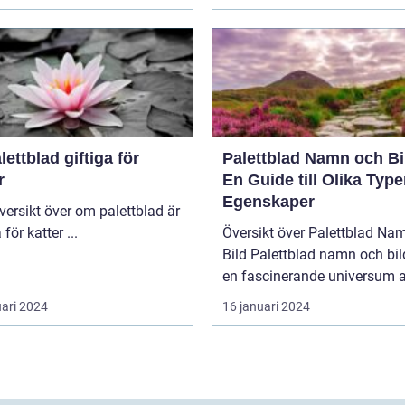
lettblad giftiga för
Palettblad Namn och Bi
r
En Guide till Olika Type
Egenskaper
giftiga för katter ...
Översikt över Palettblad Na
Bild Palettblad namn och bild är
en fascinerande universum av
uari 2024
16 januari 2024