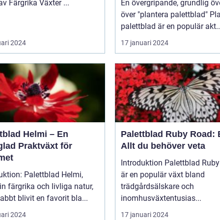
Värld av Färgrika Växter ...
En övergripande, grundlig öv
över "plantera palettblad" Plantera
palettblad är en populär akt..
uari 2024
17 januari 2024
tblad Helmi – En
Palettblad Ruby Road: 
lad Praktväxt för
Allt du behöver veta
met
Introduktion Palettblad Ruby Road
uktion: Palettblad Helmi,
är en populär växt bland
n färgrika och livliga natur,
trädgårdsälskare och
abbt blivit en favorit bla...
inomhusväxtentusias...
uari 2024
17 januari 2024