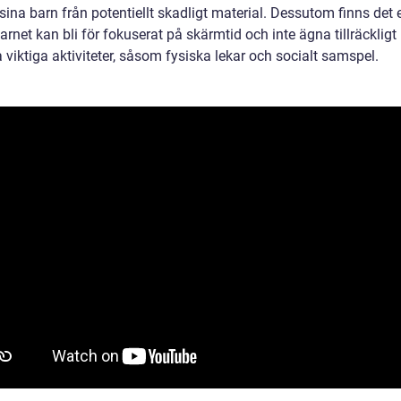
ina barn från potentiellt skadligt material. Dessutom finns det 
barnet kan bli för fokuserat på skärmtid och inte ägna tillräckligt
 viktiga aktiviteter, såsom fysiska lekar och socialt samspel.