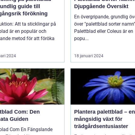
undlig guide till
Djupgående Översikt
gångsrik förökning
En övergripande, grundlig öv
t ta sticklingar på
över "palettblad sorter namn
blad är en populär och
Palettblad eller Coleus är en
ande metod för att föröka
popu...
uari 2024
18 januari 2024
ttblad Com: Den
Plantera palettblad – en
mata Guiden
mångsidig växt för
trädgårdsentusiaster
 Com En Fängslande