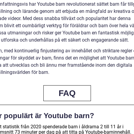
ttningsvis har Youtube barn revolutionerat sättet barn får tillg
llning och lärande genom att erbjuda en mångfald av kreativa 
de videor. Med dess snabba tillväxt och popularitet har denna
m blivit ett oumbärligt verktyg för föräldrar och barn över hela v
issa utmaningar och risker ger Youtube barn en fantastisk möjlig
t utforska och underhållas på ett säkert och engagerande sätt.
n, med kontinuerlig finjustering av innehållet och striktare regler
ngar för skyddet av barn, finns det en möjlighet att Youtube bar
ta att utvecklas och bli ännu mer framstående inom den digitala
llningsvärlden för barn.
FAQ
r populärt är Youtube barn?
t statistik från 2020 spenderade barn i åldrarna 2 till 11 år i
msnitt 73 minuter per dag på att titta på Youtube-barninnehåll.