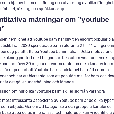
som hjälper till med inlärning och utveckling av olika färdighete
lfabetet, räkning och språkkunskap.
ntitativa mätningar om ”youtube
n”
ngen hemlighet att Youtube barn har blivit en enormt populär pla
tatistik från 2020 spenderade barn i åldrarna 2 till 11 år i genom
 per dag på att titta på Youtube-barninnehåll. Detta motsvarar e
de ökning jämfört med tidigare år. Dessutom visar undersökning
 barn har över 30 miljoner prenumeranter på olika kanaler ino
Det är uppenbart att Youtube barn-landskapet har nått enorma
oner och har etablerat sig som ett populärt mål för barn och der
r när det gäller underhållning och lärande.
ssion om hur olika ”youtube barn” skiljer sig från varandra
e mest intressanta aspekterna av Youtube barn är de olika typer
l som erbjuds. Genom att kategorisera och gruppera kanaler och
baserat på deras innehållsstil och målgrupp, kan vi identifiera 